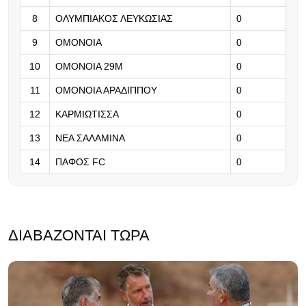
Απέκτησε δανεικό τον Αραούχο
8
ΟΛΥΜΠΙΑΚΟΣ ΛΕΥΚΩΣΙΑΣ
0
08.08.2026 | 08:39
9
ΟΜΟΝΟΙΑ
0
Στο χέρι της είναι η πρόκριση
10
ΟΜΟΝΟΙΑ 29Μ
0
11
ΟΜΟΝΟΙΑ ΑΡΑΔΙΠΠΟΥ
0
12
ΚΑΡΜΙΩΤΙΣΣΑ
0
13
ΝΕΑ ΣΑΛΑΜΙΝΑ
0
14
ΠΑΦΟΣ FC
0
ΔΙΑΒΆΖΟΝΤΑΙ ΤΏΡΑ