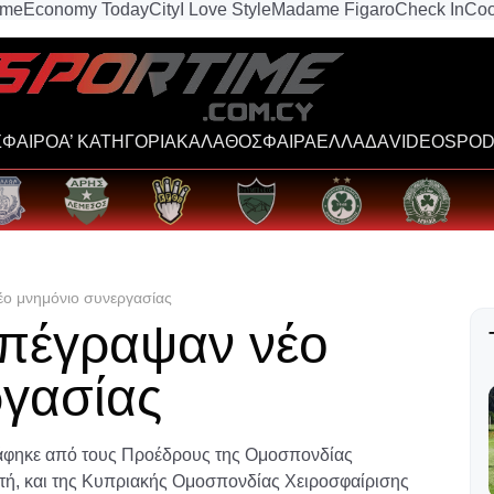
ime
Economy Today
City
I Love Style
Madame Figaro
Check In
Coo
ΦΑΙΡΟ
Α’ ΚΑΤΗΓΟΡΙΑ
ΚΑΛΑΘΟΣΦΑΙΡΑ
ΕΛΛΑΔΑ
VIDEOS
POD
ο μνημόνιο συνεργασίας
πέγραψαν νέο
ργασίας
άφηκε από τους Προέδρους της Ομοσπονδίας
ή, και της Κυπριακής Ομοσπονδίας Χειροσφαίρισης