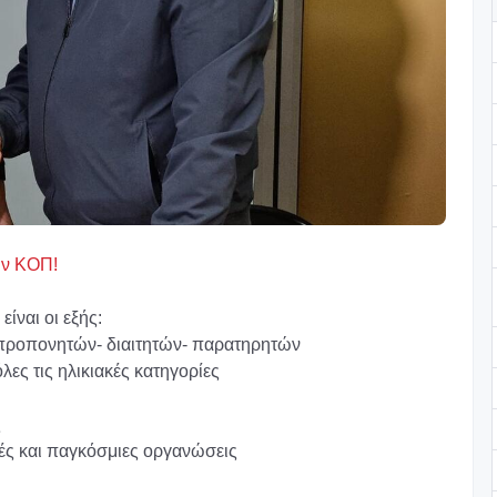
ην ΚΟΠ!
ίναι οι εξής:
 προπονητών- διαιτητών- παρατηρητών
λες τις ηλικιακές κατηγορίες
ς
κές και παγκόσμιες οργανώσεις