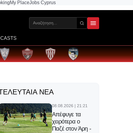
king
My Place
Jobs Cyprus
CASTS
ΤΕΛΕΥΤΑΊΑ ΝΈΑ
08.08.2026 | 21:21
Απέφυγε τα
χειρότερα ο
Παζέ στον Άρη -