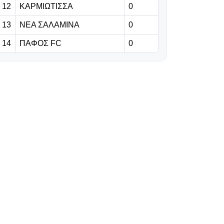
12
ΚΑΡΜΙΩΤΙΣΣΑ
Με πρόεδρο η
0
σημερινή
13
ΝΕΑ ΣΑΛΑΜΙΝΑ
0
προπόνηση
(φωτορεπορτάζ)
14
ΠΑΦΟΣ FC
0
08.08.2026 | 20:13
Ρεάλ Μαδρίτης:
Συλλυπητήρια
ανακοίνωση για
τον πατέρα του
Μέσι
08.08.2026 | 20:00
Live: ΑΠΟΕΛ-
Κηφισιά 2-0
08.08.2026 | 19:49