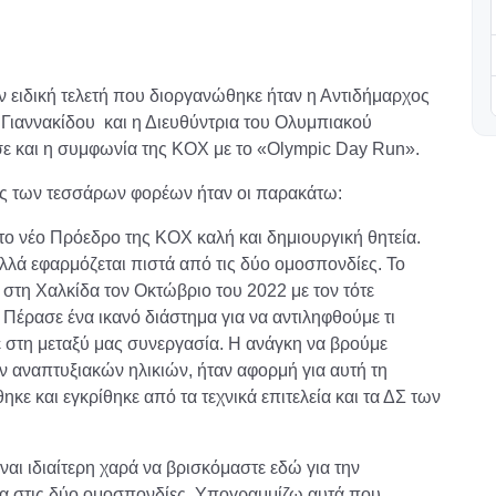
ειδική τελετή που διοργανώθηκε ήταν η Αντιδήμαρχος
Γιαννακίδου και η Διευθύντρια του Ολυμπιακού
 και η συμφωνία της ΚΟΧ με το «Οlympic Day Run».
ς των τεσσάρων φορέων ήταν οι παρακάτω:
 νέο Πρόεδρο της ΚΟΧ καλή και δημιουργική θητεία.
αλλά εφαρμόζεται πιστά από τις δύο ομοσπονδίες. Το
στη Χαλκίδα τον Οκτώβριο του 2022 με τον τότε
έρασε ένα ικανό διάστημα για να αντιληφθούμε τι
ε στη μεταξύ μας συνεργασία. Η ανάγκη να βρούμε
ν αναπτυξιακών ηλικιών, ήταν αφορμή για αυτή τη
κε και εγκρίθηκε από τα τεχνικά επιτελεία και τα ΔΣ των
ι ιδιαίτερη χαρά να βρισκόμαστε εδώ για την
α στις δύο ομοσπονδίες. Υπογραμμίζω αυτά που