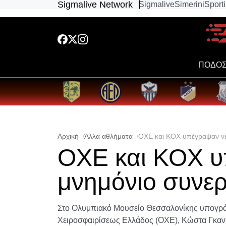
Sigmalive Network
Sigmalive
Simerini
Sport
ΠΟΔΟΣ
Αρχική
Άλλα αθλήματα
OXE και ΚΟΧ υπέγραψαν νέ
OXE και ΚΟΧ υ
μνημόνιο συνε
Στο Ολυμπιακό Μουσείο Θεσσαλονίκης υπογρ
Χειροσφαιρίσεως Ελλάδος (ΟΧΕ), Κώστα Γκαντ