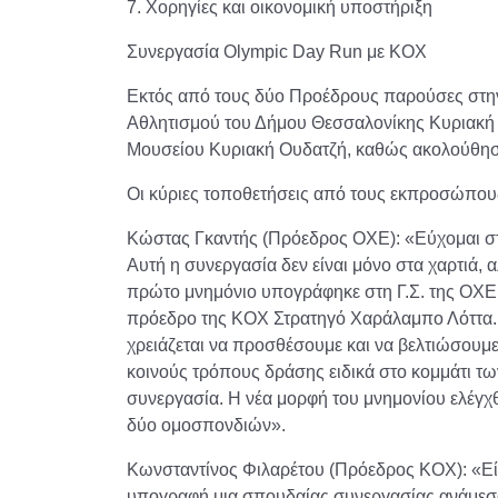
7. Χορηγίες και οικονομική υποστήριξη
Συνεργασία Olympic Day Run με ΚΟΧ
Εκτός από τους δύο Προέδρους παρούσες στην 
Αθλητισμού του Δήμου Θεσσαλονίκης Κυριακή 
Μουσείου Κυριακή Ουδατζή, καθώς ακολούθησε
Οι κύριες τοποθετήσεις από τους εκπροσώπου
Κώστας Γκαντής (Πρόεδρος ΟΧΕ): «Εύχομαι στο
Αυτή η συνεργασία δεν είναι μόνο στα χαρτιά, 
πρώτο μνημόνιο υπογράφηκε στη Γ.Σ. της ΟΧΕ 
πρόεδρο της ΚΟΧ Στρατηγό Χαράλαμπο Λόττα. Π
χρειάζεται να προσθέσουμε και να βελτιώσουμ
κοινούς τρόπους δράσης ειδικά στο κομμάτι τω
συνεργασία. Η νέα μορφή του μνημονίου ελέγχθη
δύο ομοσπονδιών».
Κωνσταντίνος Φιλαρέτου (Πρόεδρος ΚΟΧ): «Είνα
υπογραφή μια σπουδαίας συνεργασίας ανάμεσ