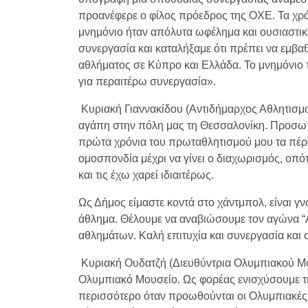
προανέφερε ο φίλος πρόεδρος της ΟΧΕ. Τα χρ
μνημόνιο ήταν απόλυτα ωφέλημα και ουσιαστικά
συνεργασία και καταλήξαμε ότι πρέπει να εμβαθύ
αθλήματος σε Κύπρο και Ελλάδα. Το μνημόνιο 
για περαιτέρω συνεργασία».
Κυριακή Γιαννακίδου (Αντιδήμαρχος Αθλητισμ
αγάπη στην πόλη μας τη Θεσσαλονίκη. Προσωπικ
πρώτα χρόνια του πρωταθλητισμού μου τα πέρα
ομοσπονδία μέχρι να γίνει ο διαχωρισμός, οπότ
και τις έχω χαρεί ιδιαιτέρως.
Ως Δήμος είμαστε κοντά στο χάντμπολ, είναι γ
άθλημα. Θέλουμε να αναβιώσουμε τον αγώνα “
αθλημάτων. Καλή επιτυχία και συνεργασία και 
Κυριακή Ουδατζή (Διευθύντρια Ολυμπιακού Μ
Ολυμπιακό Μουσείο. Ως φορέας ενισχύσουμε τ
περισσότερο όταν προωθούνται οι Ολυμπιακές 