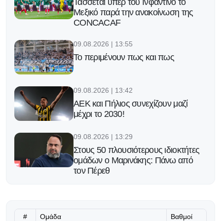
Τάσσεται υπέρ του Ινφαντίνο το
Μεξικό παρά την ανακοίνωση της
CONCACAF
09.08.2026 | 13:55
Το περιμένουν πως και πως
09.08.2026 | 13:42
ΑΕΚ και Πήλιος συνεχίζουν μαζί
μέχρι το 2030!
09.08.2026 | 13:29
Στους 50 πλουσιότερους ιδιοκτήτες
ομάδων ο Μαρινάκης: Πάνω από
τον Πέρεθ
09.08.2026 | 13:16
Για τον πρώτο τίτλο μετά τις 140
συμμετοχές στη Ligue 1
#
Ομάδα
Βαθμοί