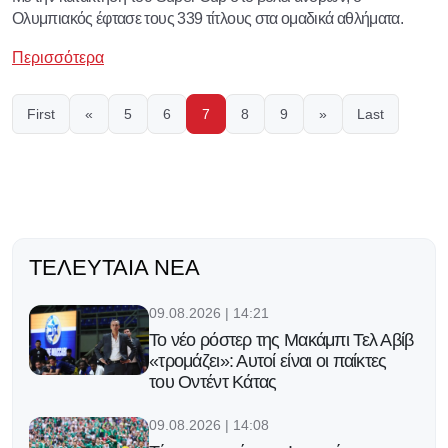
Ολυμπιακός έφτασε τους 339 τίτλους στα ομαδικά αθλήματα.
Περισσότερα
First
«
5
6
7
8
9
»
Last
ΤΕΛΕΥΤΑΊΑ ΝΈΑ
09.08.2026 | 14:21
Το νέο ρόστερ της Μακάμπι Τελ Αβίβ
«τρομάζει»: Αυτοί είναι οι παίκτες
του Οντέντ Κάτας
09.08.2026 | 14:08