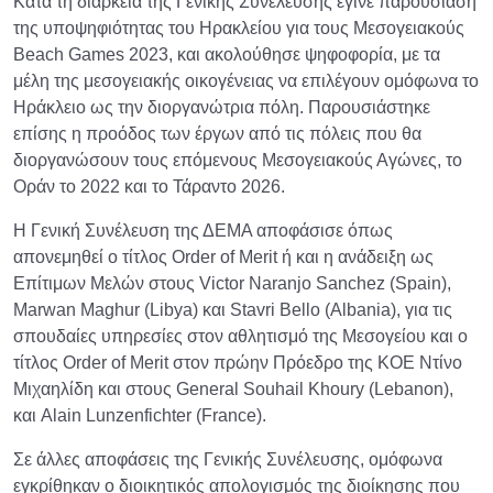
Κατά τη διάρκεια της Γενικής Συνέλευσης έγινε παρουσίαση
της υποψηφιότητας του Ηρακλείου για τους Μεσογειακούς
Beach Games 2023, και ακολούθησε ψηφοφορία, με τα
μέλη της μεσογειακής οικογένειας να επιλέγουν ομόφωνα το
Ηράκλειο ως την διοργανώτρια πόλη. Παρουσιάστηκε
επίσης η προόδος των έργων από τις πόλεις που θα
διοργανώσουν τους επόμενους Μεσογειακούς Αγώνες, το
Οράν το 2022 και το Τάραντο 2026.
Η Γενική Συνέλευση της ΔΕΜΑ αποφάσισε όπως
απονεμηθεί ο τίτλος Order of Merit ή και η ανάδειξη ως
Επίτιμων Μελών στους Victor Naranjo Sanchez (Spain),
Marwan Maghur (Libya) και Stavri Bello (Albania), για τις
σπουδαίες υπηρεσίες στον αθλητισμό της Μεσογείου και ο
τίτλος Order of Merit στον πρώην Πρόεδρο της ΚΟΕ Ντίνο
Μιχαηλίδη και στους General Souhail Khoury (Lebanon),
και Alain Lunzenfichter (France).
Σε άλλες αποφάσεις της Γενικής Συνέλευσης, ομόφωνα
εγκρίθηκαν ο διοικητικός απολογισμός της διοίκησης που