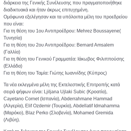
διάρκεια της Γενικής Συνέλευσης που πραγματοποιήθηκε
διαδικτυακά και ήταν άκρως επιτυχημένη.
Ομόφωνα εξελέγησαν και τα υπόλοιπα μέλη του προεδρείου
που είναι:
Για τη θέση του 1ου Αντιπροέδρου: Mehrez Boussayene(
Τυνησία)
Για τη θέση του 2ου Αντιπροέδρου: Bernard Amsalem
(Γαλλία)
Για τη θέση του Γενικού Γραμματέα: Ιάκωβος Φιλιππούσης
(Eλλάδα)
Για τη θέση του Ταμία: Γιώτης Ιωαννίδης (Κύπρος)
Τα νέα εκλεγμένα μέλη της Εκτελεστικής Επιτροπής κατά
σειρά ψήφων είναι: Ljiljana Ujlaki Subic (Κροατία),
Cayetano Cornet (Ισπανία), Abderrahmane Hammad
(Αλγερία), Elif Ozdemir (Τουρκία), Abdellatif Idmahamma
(Μαρόκο), Blaz Perko (Σλοβενία), Mohamed Gremida
(Λιβύη).