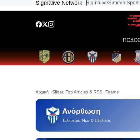
Sigmalive Network
Sigmalive
Simerini
Sport
ΠΟΔΟΣ
Αρχική
Slider, Top Articles & RSS
Teams
Ανόρθωση
Τελευταία Νέα & Εξελίξεις