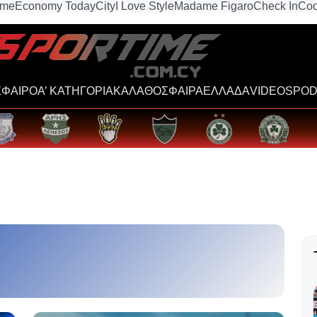
ime
Economy Today
City
I Love Style
Madame Figaro
Check In
Coo
ΦΑΙΡΟ
Α’ ΚΑΤΗΓΟΡΙΑ
ΚΑΛΑΘΟΣΦΑΙΡΑ
ΕΛΛΑΔΑ
VIDEOS
POD