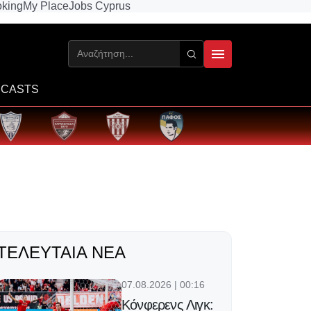
king
My Place
Jobs Cyprus
CASTS
ΤΕΛΕΥΤΑΊΑ ΝΈΑ
07.08.2026 | 00:16
Κόνφερενς Λιγκ: