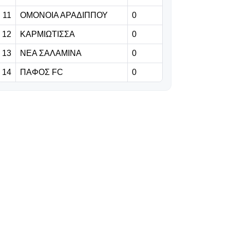
βασιστούμε σε
όλους τους
11
ΟΜΟΝΟΙΑ ΑΡΑΔΙΠΠΟΥ
0
παίκτες μας»
12
ΚΑΡΜΙΩΤΙΣΣΑ
0
06.08.2026 | 23:06
13
ΝΕΑ ΣΑΛΑΜΙΝΑ
0
Έχασε από την
14
ΠΑΦΟΣ FC
0
Άντερλεχτ ο
ΠΑΟΚ, όλα για
όλα στο Βέλγιο!
06.08.2026 | 22:59
«Η διαδρομή της
γαλαζοκίτρινης
ασπίδας στον
χρόνο» (vid)
06.08.2026 | 22:55
Πρόβλημα με
Κίνα, στη θέση