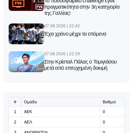
Το ποδοσφαιρικό challenge έγινε
πραγματικότητα στην 3η κατηγορία
της Γαλλίας!
07.08.2026 | 22:42
Έχει χρόνο μέχρι τα επόμενα
07.08.2026 | 22:29
Στην Κρίσταλ Πάλας ο Τομιγιάσου
μετά από επιτυχημένη δοκιμή
07.08.2026 | 22:16
Υπομονή!
#
Ομάδα
Βαθμοί
07.08.2026 | 22:03
1
ΑΕΚ
0
Η Γαλατασαράι πάει για το
2
ΑΕΛ
0
μεταγραφικό «μπαμ» με Μαρτινέλι
3
ΑΝΟΡΘΩΣΗ
0