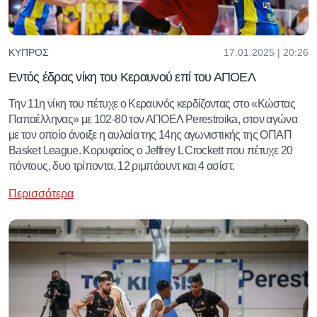
17.01.2025 | 20:26
ΚΎΠΡΟΣ
Εντός έδρας νίκη του Κεραυνού επί του ΑΠΟΕΛ
Την 11η νίκη του πέτυχε ο Κεραυνός κερδίζοντας στο «Κώστας
Παπαέλληνας» με 102-80 τον ΑΠΟΕΛ Perestroika, στον αγώνα
με τον οποίο άνοιξε η αυλαία της 14ης αγωνιστικής της ΟΠΑΠ
Βasket League. Κορυφαίος ο Jeffrey L Crockett που πέτυχε 20
πόντους, δυο τρίποντα, 12 ριμπάουντ και 4 ασίστ.
Περισσότερα