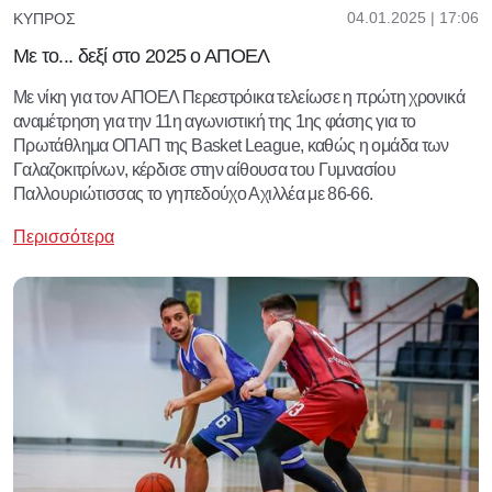
04.01.2025 | 17:06
ΚΎΠΡΟΣ
Με το... δεξί στο 2025 ο ΑΠΟΕΛ
Με νίκη για τον ΑΠΟΕΛ Περεστρόικα τελείωσε η πρώτη χρονικά
αναμέτρηση για την 11η αγωνιστική της 1ης φάσης για το
Πρωτάθλημα ΟΠΑΠ της Basket League, καθώς η ομάδα των
Γαλαζοκιτρίνων, κέρδισε στην αίθουσα του Γυμνασίου
Παλλουριώτισσας το γηπεδούχο Αχιλλέα με 86-66.
Περισσότερα