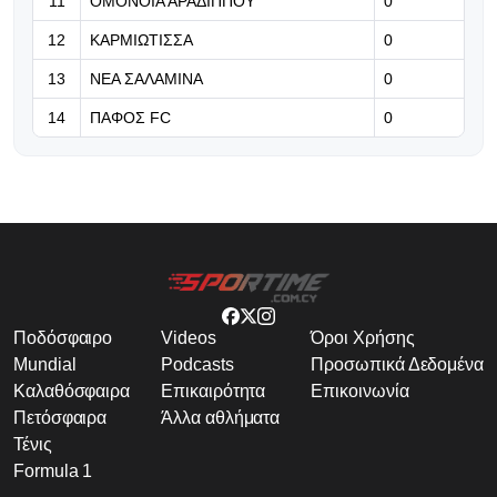
11
ΟΜΟΝΟΙΑ ΑΡΑΔΙΠΠΟΥ
0
12
ΚΑΡΜΙΩΤΙΣΣΑ
0
13
ΝΕΑ ΣΑΛΑΜΙΝΑ
0
14
ΠΑΦΟΣ FC
0
Ποδόσφαιρο
Videos
Όροι Χρήσης
Mundial
Podcasts
Προσωπικά Δεδομένα
Καλαθόσφαιρα
Επικαιρότητα
Επικοινωνία
Πετόσφαιρα
Άλλα αθλήματα
Τένις
Formula 1