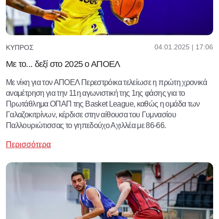
04.01.2025 | 17:06
ΚΎΠΡΟΣ
Με το... δεξί στο 2025 ο ΑΠΟΕΛ
Με νίκη για τον ΑΠΟΕΛ Περεστρόικα τελείωσε η πρώτη χρονικά
αναμέτρηση για την 11η αγωνιστική της 1ης φάσης για το
Πρωτάθλημα ΟΠΑΠ της Basket League, καθώς η ομάδα των
Γαλαζοκιτρίνων, κέρδισε στην αίθουσα του Γυμνασίου
Παλλουριώτισσας το γηπεδούχο Αχιλλέα με 86-66.
Περισσότερα