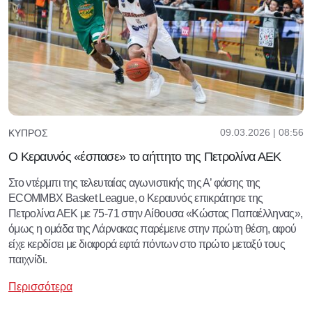
09.03.2026 | 08:56
ΚΎΠΡΟΣ
Ο Κεραυνός «έσπασε» το αήττητο της Πετρολίνα ΑΕΚ
Στο ντέρμπι της τελευταίας αγωνιστικής της Α’ φάσης της
ECOMMBX Basket League, ο Κεραυνός επικράτησε της
Πετρολίνα ΑΕΚ με 75-71 στην Αίθουσα «Κώστας Παπαέλληνας»,
όμως η ομάδα της Λάρνακας παρέμεινε στην πρώτη θέση, αφού
είχε κερδίσει με διαφορά εφτά πόντων στο πρώτο μεταξύ τους
παιχνίδι.
Περισσότερα