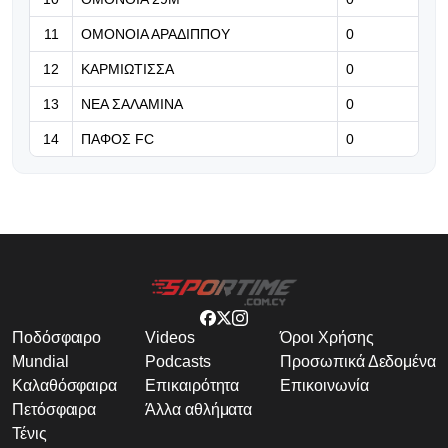
Το Ελεγκτικό Συνέδριο «πάγωσε»
11
ΟΜΟΝΟΙΑ ΑΡΑΔΙΠΠΟΥ
0
τα έργα στο ΣΕΦ,
επαναπροκηρύσσεται το έργο
12
ΚΑΡΜΙΩΤΙΣΣΑ
0
13
ΝΕΑ ΣΑΛΑΜΙΝΑ
0
14
ΠΑΦΟΣ FC
0
Ποδόσφαιρο
Videos
Όροι Χρήσης
Mundial
Podcasts
Προσωπικά Δεδομένα
Καλαθόσφαιρα
Επικαιρότητα
Επικοινωνία
Πετόσφαιρα
Άλλα αθλήματα
Τένις