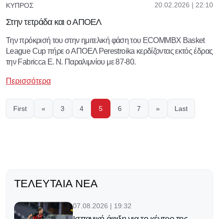
20.02.2026 | 22:10
ΚΎΠΡΟΣ
Στην τετράδα και ο ΑΠΟΕΛ
Την πρόκρισή του στην ημιτελική φάση του ECOMMBX Basket
League Cup πήρε ο AΠΟΕΛ Perestroika κερδίζοντας εκτός έδρας
την Fabricca Ε. Ν. Παραλιμνίου με 87-80.
Περισσότερα
First
«
3
4
5
6
7
»
Last
ΤΕΛΕΥΤΑΊΑ ΝΈΑ
07.08.2026 | 19:32