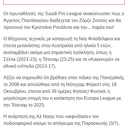
Οι πρωταθλητές της Saudi Pro League ανακοίνωσαν πως ο
Άγγελος Ποστέκογλου διαδέχεται τον Ζόρζε Ζεσούς και θα
προπονεί τον Κριστιάνο Ρονάλντο και την... παρέα του!
Ο 60χρονος τεχνικός με καταγωγή τη Νέα Φιλαδέλφεια και
έπειτα μετανάστης στην Αυστραλία από ηλικία 5 ετών,
αναλαμβάνει ακόμα μια σημαντική πρόκληση, όπως η
Σέλτικ (2021-23), η Τότεναμ (23-25) και τα «Καγκουρό» σε
εθνικό επίπεδο (2013-17).
Αξίζει να σημειωθεί ότι βρέθηκε στον πάγκο της Παναχαϊκής
το 2008 και απολύθηκε από τη Νότιγχαμ Φόρεστ στις 18
Οκτωβρίου, έπειτα από 39 ημέρες θητείας! Φυσικά, η
μεγαλύτερη στιγμή του η κατάκτηση του Europa League με
την Τότεναμ το 2025.
Η ανάρτηση της Αλ Νασρ που «αιφνιδίασε» τον
ποδοσφαιρικό κόσμο το απόγευμα της Παρασκευής (3/7),