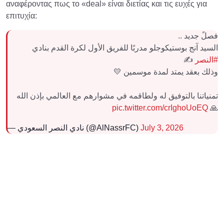
αναφέροντας πως το «deal» είναι διετίας και τις ευχές για
επιτυχία:
فصلً جديد ..
السيد آنج بوستيكوجلو مدربًا للفريق الأول لكرة القدم بنادي
✍️
#النصر
وذلك بعقد يمتد لمدة موسمين 💛
تمنياتنا بالتوفيق له ولطاقمه في مشوارهم مع العالمي بإذن الله
pic.twitter.com/crIghoUoEQ
🙏
— نادي النصر السعودي (@AlNassrFC)
July 3, 2026