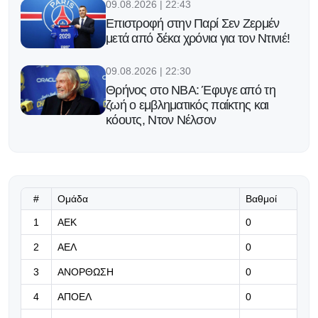
09.08.2026 | 22:43
Επιστροφή στην Παρί Σεν Ζερμέν
μετά από δέκα χρόνια για τον Ντινιέ!
09.08.2026 | 22:30
Θρήνος στο NBA: Έφυγε από τη
ζωή ο εμβληματικός παίκτης και
κόουτς, Ντον Νέλσον
09.08.2026 | 22:19
Το πρόγραμμα προπονήσεων και
διασκέψεων ενόψει Μπραν
#
Ομάδα
Βαθμοί
09.08.2026 | 22:06
1
ΑΕΚ
0
Έξι φιλικά, 9 σκόρερ
2
ΑΕΛ
0
3
ΑΝΟΡΘΩΣΗ
0
09.08.2026 | 21:53
4
ΑΠΟΕΛ
0
Με 145 αθλητές η Κύπρος στους
20ούς Μεσογειακούς Αγώνες