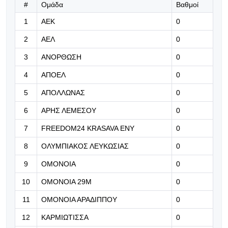
#
Ομάδα
Βαθμοί
08.08.2026 | 17:54
1
ΑΕΚ
0
ΟΣΦΠ: Με οδηγό τις εκτός έδρας
επιδόσεις με Μεντιλίμπαρ στην
2
ΑΕΛ
0
Ευρώπη
3
ΑΝΟΡΘΩΣΗ
0
08.08.2026 | 17:40
4
ΑΠΟΕΛ
0
Υποχρέωση τους η βελτιωμένη
εικόνα στη ρεβάνς
5
ΑΠΟΛΛΩΝΑΣ
0
6
ΑΡΗΣ ΛΕΜΕΣΟΥ
0
08.08.2026 | 17:29
Ανακοίνωση με αιχμές για τον Ελ
7
FREEDOM24 KRASAVA ΕΝΥ
0
Κέμπε από την ΑΕΛ
8
ΟΛΥΜΠΙΑΚΟΣ ΛΕΥΚΩΣΙΑΣ
0
08.08.2026 | 17:16
9
ΟΜΟΝΟΙΑ
0
Ήττα με το κεφάλι ψηλά για την
10
ΟΜΟΝΟΙΑ 29Μ
0
Ομόνοια στη Γερμανία
11
ΟΜΟΝΟΙΑ ΑΡΑΔΙΠΠΟΥ
0
12
ΚΑΡΜΙΩΤΙΣΣΑ
0