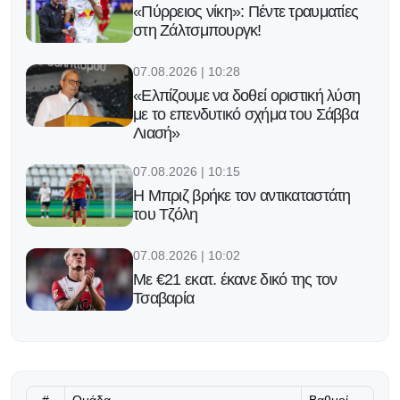
«Πύρρειος νίκη»: Πέντε τραυματίες
στη Ζάλτσμπουργκ!
07.08.2026 | 10:28
«Ελπίζουμε να δοθεί οριστική λύση
με το επενδυτικό σχήμα του Σάββα
Λιασή»
07.08.2026 | 10:15
H Μπριζ βρήκε τον αντικαταστάτη
του Τζόλη
07.08.2026 | 10:02
Με €21 εκατ. έκανε δικό της τον
Τσαβαρία
07.08.2026 | 09:49
Η Ομόνοια «έσωσε» την παρτίδα
από τις αλλαγές
#
Ομάδα
Βαθμοί