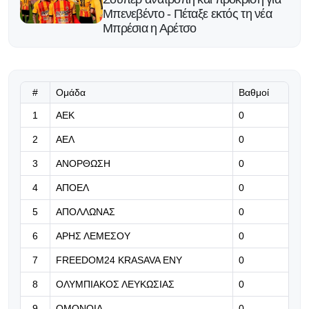
Μπενεβέντο - Πέταξε εκτός τη νέα
Μπρέσια η Αρέτσο
10.08.2026 | 09:16
Τα νεότερα για Άιτινγκ και
Οντουμπάτζο
#
Ομάδα
Βαθμοί
1
ΑΕΚ
0
10.08.2026 | 09:10
2
ΑΕΛ
0
Από σήμερα ελεύθερη η
προπώληση για τον επαναληπτικό
3
ΑΝΟΡΘΩΣΗ
0
με Λίνκολν
4
ΑΠΟΕΛ
0
10.08.2026 | 08:57
5
ΑΠΟΛΛΩΝΑΣ
0
«Ο Ινφαντίνο είχε δώσει προαγωγή
στην UEFA σε πρώην σύντροφό
6
ΑΡΗΣ ΛΕΜΕΣΟΥ
0
του και την πλήρωνε με έγκριση
7
FREEDOM24 KRASAVA ΕΝΥ
0
που... δεν ήξερε κανείς»
8
ΟΛΥΜΠΙΑΚΟΣ ΛΕΥΚΩΣΙΑΣ
0
10.08.2026 | 08:45
9
ΟΜΟΝΟΙΑ
0