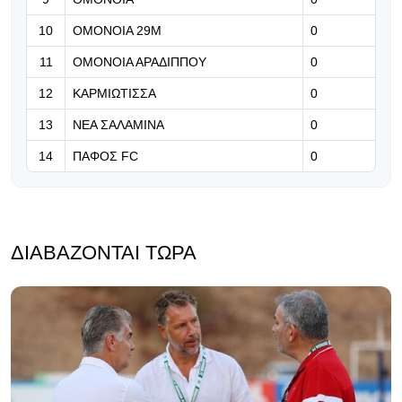
Άνετη η Πόρτο στην πρεμιέρα
10
ΟΜΟΝΟΙΑ 29Μ
0
11
ΟΜΟΝΟΙΑ ΑΡΑΔΙΠΠΟΥ
10.08.2026 | 08:32
0
Εβδομάδα επαναληπτικών,
12
ΚΑΡΜΙΩΤΙΣΣΑ
0
εβδομάδα προκρίσεων!
13
ΝΕΑ ΣΑΛΑΜΙΝΑ
0
14
ΠΑΦΟΣ FC
0
ΔΙΑΒΆΖΟΝΤΑΙ ΤΏΡΑ