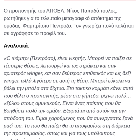
Ο προπονητής του ΑΠΟΕΛ, Νίκος Παπαδόπουλος,
ρωτήθηκε για το τελευταίο μεταγραφικό απόκτημα της
ομάδας, Φαμπρίτσιο Πεντρόζο. Τον γνωρίζει πολύ καλά και
σκιαγράφησε το προφίλ του.
Αναλυτικά:
«Ο Φάμπρι (Πεντρόσο), είναι νικητής. Μπορεί να παίξει σε
τέσσερις θέσεις, λειτουργεί και ως στράικερ και σαν
αριστερός winger, και σαν δεύτερος επιθετικός και ως δεξί
winger, αλλά λιγότερο σε αυτή τη θέση. Μπορεί εύκολα να
βάλει την μπάλα στα δίχτυα. Στο τακτικό κομμάτι κάνει αυτά
που θέλει ο προπονητής, μέσα στο γήπεδο, ρίχνει πολύ…
«ξύλο» στους αμυντικούς. Είναι ένας παίκτης που θα
βοηθήσει πολύ την ομάδα. Εξαρτάται από αυτόν και την
απόδοση του. Είμαι χαρούμενος που θα συνεργαστώ ξανά
μαζί του. Το που θα παίζει θα το αποφασίσω στη διάρκεια
της προετοιμασίας, όπως και για τους υπόλοιπους