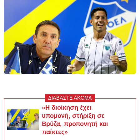
ΔΙΑΒΑΣΤΕ ΑΚΟΜΑ
«Η διοίκηση έχει
υπομονή, στήριξη σε
Βρύζα, προπονητή και
παίκτες»