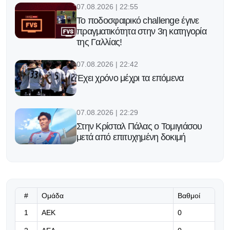
07.08.2026 | 22:55
Το ποδοσφαιρικό challenge έγινε
πραγματικότητα στην 3η κατηγορία
της Γαλλίας!
07.08.2026 | 22:42
Έχει χρόνο μέχρι τα επόμενα
07.08.2026 | 22:29
Στην Κρίσταλ Πάλας ο Τομιγιάσου
μετά από επιτυχημένη δοκιμή
07.08.2026 | 22:16
Υπομονή!
#
Ομάδα
Βαθμοί
07.08.2026 | 22:03
1
ΑΕΚ
0
Η Γαλατασαράι πάει για το