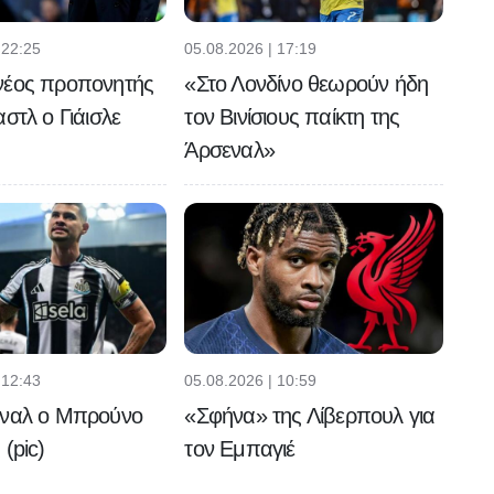
 22:25
05.08.2026 | 17:19
νέος προπονητής
«Στο Λονδίνο θεωρούν ήδη
αστλ ο Γιάισλε
τον Βινίσιους παίκτη της
Άρσεναλ»
 12:43
05.08.2026 | 10:59
εναλ ο Μπρούνο
«Σφήνα» της Λίβερπουλ για
(pic)
τον Εμπαγιέ