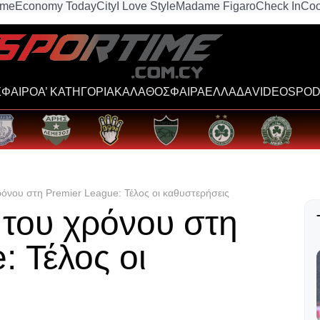
ime
Economy Today
City
I Love Style
Madame Figaro
Check In
Coo
ΦΑΙΡΟ
Α’ ΚΑΤΗΓΟΡΙΑ
ΚΑΛΑΘΟΣΦΑΙΡΑ
ΕΛΛΑΔΑ
VIDEOS
POD
όνου στη Premier League: Τέλος οι καθυστερήσεις
του χρόνου στη
: Τέλος οι