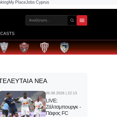
king
My Place
Jobs Cyprus
CASTS
ΤΕΛΕΥΤΑΊΑ ΝΈΑ
06.08.2026 | 22:13
LIVE:
Ζάλτσμπουργκ -
Πάφος FC