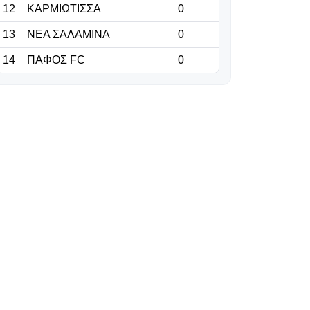
12
ΚΑΡΜΙΩΤΙΣΣΑ
0
κεφαλιά
13
ΝΕΑ ΣΑΛΑΜΙΝΑ
0
06.08.2026 | 21:25
14
ΠΑΦΟΣ FC
0
Στη Μαδρίτη για
πάντα:
Ανανέωσε έως
το 2032 ο
Βινίσιους!
06.08.2026 | 21:12
Κατά του
Ινφαντίνο και οι
ποδοσφαιριστές!
06.08.2026 | 21:00
Επίσημα στην
PSV ο Κόστιτς