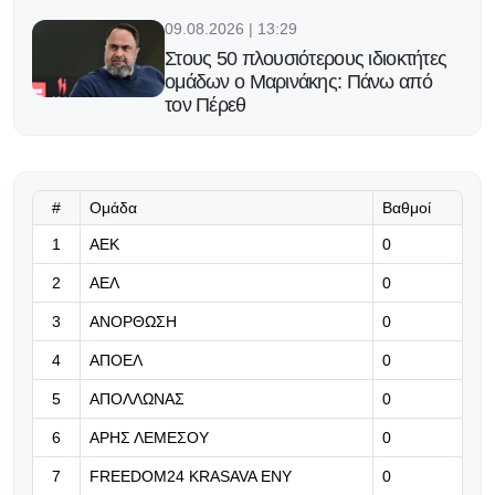
09.08.2026 | 13:29
Στους 50 πλουσιότερους ιδιοκτήτες
ομάδων ο Μαρινάκης: Πάνω από
τον Πέρεθ
09.08.2026 | 13:16
Για τον πρώτο τίτλο μετά τις 140
συμμετοχές στη Ligue 1
#
Ομάδα
Βαθμοί
1
ΑΕΚ
0
09.08.2026 | 13:03
2
ΑΕΛ
0
Η FIFA προειδοποιεί για
προσπάθεια υπονόμευσης του
3
ΑΝΟΡΘΩΣΗ
0
Ινφαντίνο
4
ΑΠΟΕΛ
0
09.08.2026 | 12:49
5
ΑΠΟΛΛΩΝΑΣ
0
Πρώην παίκτης του Παναθηναϊκού
πάει σε ομάδα 4ης κατηγορίας της
6
ΑΡΗΣ ΛΕΜΕΣΟΥ
0
Ιταλίας
7
FREEDOM24 KRASAVA ΕΝΥ
0