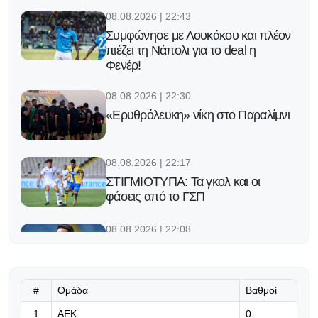
08.08.2026 | 22:43
Συμφώνησε με Λουκάκου και πλέον
πιέζει τη Νάπολι για το deal η
Φενέρ!
08.08.2026 | 22:30
«Ερυθρόλευκη» νίκη στο Παραλίμνι
08.08.2026 | 22:17
ΣΤΙΓΜΙΟΤΥΠΑ: Τα γκολ και οι
φάσεις από το ΓΣΠ
08.08.2026 | 22:08
«Σημαντικό ν' αποκτήσουμε διάρκεια
και ένταση, μας λείπει λίγο το
βάθος...»
#
Ομάδα
Βαθμοί
08.08.2026 | 22:02
1
ΑΕΚ
0