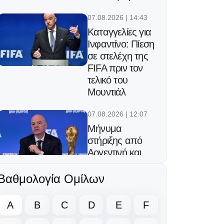
07.08.2026 | 14:43
Καταγγελίες για
Ινφαντίνο: Πίεση
σε στελέχη της
FIFA πριν τον
τελικό του
Μουντιάλ
07.08.2026 | 12:07
Μήνυμα
στήριξης από
Αργεντινή και
Μεξικό στον
Ινφαντίνο
Βαθμολογία Ομίλων
06.08.2026 | 23:25
A
B
C
D
E
F
Ο Φορλάν νέος