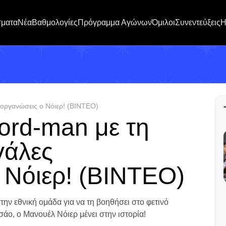
σματα
Νέα
Βαθμολογίες
Πρόγραμμα Αγώνων
Όμιλοι
Συνεντεύξεις
H
διοργανώσεις ο Νόιερ! (ΒΙΝΤΕΟ)
cord-man με τη
γάλες
 Νόιερ! (ΒΙΝΤΕΟ)
ην εθνική ομάδα για να τη βοηθήσει στο φετινό
άο, ο Μανουέλ Νόιερ μένει στην ιστορία!