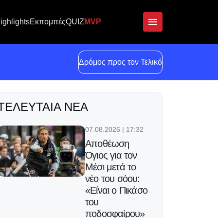
ighlights
Εκπομπές
QUIZ
MVP
Δρόμος προς τον Τελικό
ΤΕΛΕΥΤΑΊΑ ΝΈΑ
07.08.2026 | 17:32
Αποθέωση
Όγιος για τον
Μέσι μετά το
νέο του σόου:
«Είναι ο Πικάσο
του
ποδοσφαίρου»