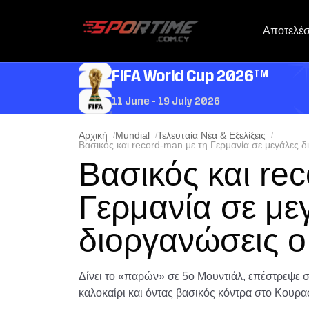
Αποτελέ
TM
FIFA World Cup 2026
11 June - 19 July 2026
Αρχική
Mundial
Τελευταία Νέα & Εξελίξεις
Βασικός και record-man με τη Γερμανία σε μεγάλες 
Βασικός και re
Γερμανία σε με
διοργανώσεις ο
Δίνει το «παρών» σε 5ο Μουντιάλ, επέστρεψε στ
καλοκαίρι και όντας βασικός κόντρα στο Κουρασ