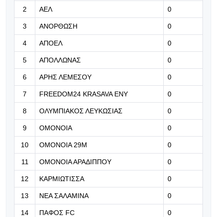
που ήθελα, είναι ευθύνη...» (βίντεο)
2
ΑΕΛ
0
10.08.2026 | 10:19
3
ΑΝΟΡΘΩΣΗ
0
«Ο Μουρίνιο μερικές φορές είναι
4
ΑΠΟΕΛ
0
αυστηρός, αλλά είναι πολύ κοντά
μας»
5
ΑΠΟΛΛΩΝΑΣ
0
6
ΑΡΗΣ ΛΕΜΕΣΟΥ
0
10.08.2026 | 10:06
H Γιουνάιτεντ δίνει την ευκαιρία της
7
FREEDOM24 KRASAVA ΕΝΥ
0
στον Ράσφορντ
8
ΟΛΥΜΠΙΑΚΟΣ ΛΕΥΚΩΣΙΑΣ
0
10.08.2026 | 09:53
9
ΟΜΟΝΟΙΑ
0
Άλλα δύο φιλικά και τελευταίες
10
ΟΜΟΝΟΙΑ 29Μ
0
προσθαφαιρέσεις
11
ΟΜΟΝΟΙΑ ΑΡΑΔΙΠΠΟΥ
0
12
ΚΑΡΜΙΩΤΙΣΣΑ
0
13
ΝΕΑ ΣΑΛΑΜΙΝΑ
0
14
ΠΑΦΟΣ FC
0