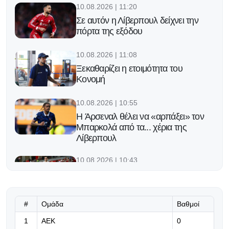
10.08.2026 | 11:20
Σε αυτόν η Λίβερπουλ δείχνει την
πόρτα της εξόδου
10.08.2026 | 11:08
Ξεκαθαρίζει η ετοιμότητα του
Κονομή
10.08.2026 | 10:55
H Άρσεναλ θέλει να «αρπάξει» τον
Μπαρκολά από τα... χέρια της
Λίβερπουλ
10.08.2026 | 10:43
Πρεμιέρα με Τεντόγλου για Ελλάδα
στο Ευρωπαϊκό του Μπέρμιγχαμ
#
Ομάδα
Βαθμοί
10.08.2026 | 10:30
1
ΑΕΚ
«Μου παρείχαν όλους τους παίκτες
0