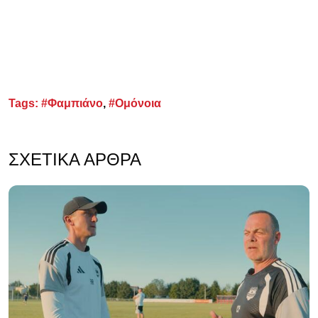
Tags:
#Φαμπιάνο
,
#Ομόνοια
ΣΧΕΤΙΚΆ ΆΡΘΡΑ