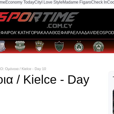
ime
Economy Today
City
I Love Style
Madame Figaro
Check In
Coo
ΦΑΙΡΟ
Α’ ΚΑΤΗΓΟΡΙΑ
ΚΑΛΑΘΟΣΦΑΙΡΑ
ΕΛΛΑΔΑ
VIDEOS
POD
Ο: Ομόνοια / Kielce - Day 10
α / Kielce - Day