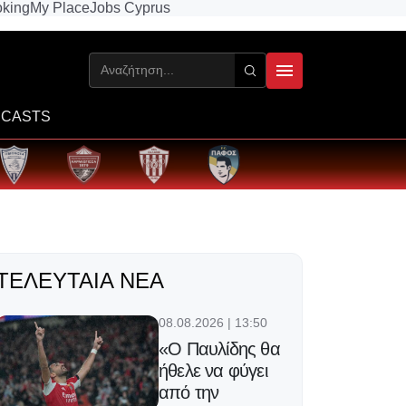
king
My Place
Jobs Cyprus
CASTS
ΤΕΛΕΥΤΑΊΑ ΝΈΑ
08.08.2026 | 13:50
«Ο Παυλίδης θα
ήθελε να φύγει
από την