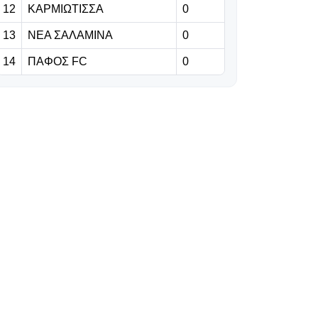
Σουζούκι από
12
ΚΑΡΜΙΩΤΙΣΣΑ
0
την Πάρμα η
13
ΝΕΑ ΣΑΛΑΜΙΝΑ
0
Παρί Σεν Ζερμέν
14
ΠΑΦΟΣ FC
0
08.08.2026 | 12:32
Έφερε
Ταμπέκου η
Κρασάβα!
08.08.2026 | 12:19
Ενίσχυσης
συνέχεια με
Ρισβάνη για την
Λάρισα!
08.08.2026 | 12:06
Σε χρήση
ναρκωτικών