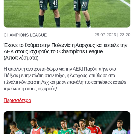
29.07.2026 | 23:20
CHAMPIONS LEAGUE
Έκανε το θαύμα στην Πολωνία η Άαρχους και έστειλε την
ΑΕΚ στους ισχυρούς του Champions League
(Αποτελέσματα)
Η απόλυτη ανατροπή-δώρο για την ΑΕΚ! Παρότι πήγε στο
Πόζναν με την πλάτη στον τοίχο, η Άαρχους, επιβίωσε στα
πέναλτι κόντρα στη Λεχ και με ανεπανάληπτο comeback έστειλε
την ένωση στους ισχυρούς!
Περισσότερα