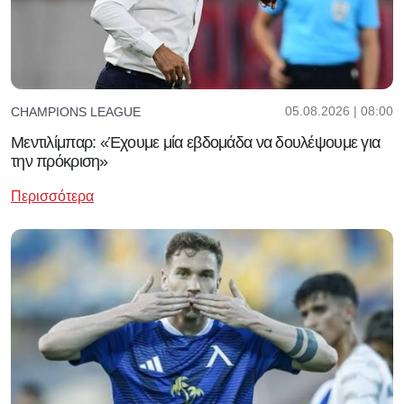
05.08.2026 | 08:00
CHAMPIONS LEAGUE
Μεντιλίμπαρ: «Έχουμε μία εβδομάδα να δουλέψουμε για
την πρόκριση»
Περισσότερα