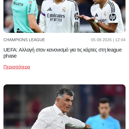
05.08.2026 | 12:04
CHAMPIONS LEAGUE
UEFA: Αλλαγή στον κανονισμό για τις κάρτες στη league
phase
Περισσότερα