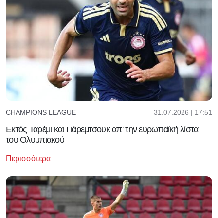
31.07.2026 | 17:51
CHAMPIONS LEAGUE
Εκτός Ταρέμι και Γιάρεμτσουκ απ' την ευρωπαϊκή λίστα
του Ολυμπιακού
Περισσότερα