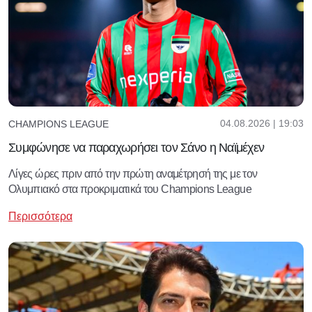
04.08.2026 | 19:03
CHAMPIONS LEAGUE
Συμφώνησε να παραχωρήσει τον Σάνο η Ναϊμέχεν
Λίγες ώρες πριν από την πρώτη αναμέτρησή της με τον
Ολυμπιακό στα προκριματικά του Champions League
Περισσότερα