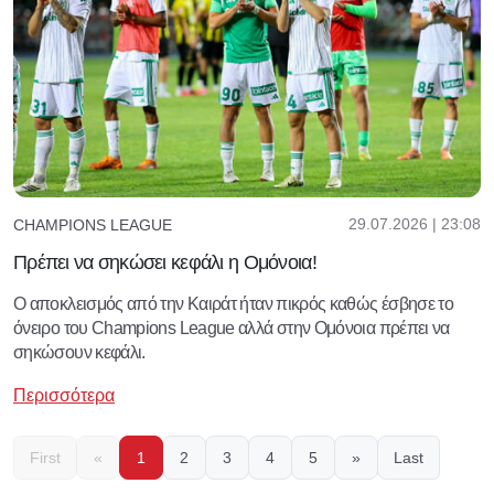
29.07.2026 | 23:08
CHAMPIONS LEAGUE
Πρέπει να σηκώσει κεφάλι η Ομόνοια!
Ο αποκλεισμός από την Καιράτ ήταν πικρός καθώς έσβησε το
όνειρο του Champions League αλλά στην Ομόνοια πρέπει να
σηκώσουν κεφάλι.
Περισσότερα
First
«
1
2
3
4
5
»
Last