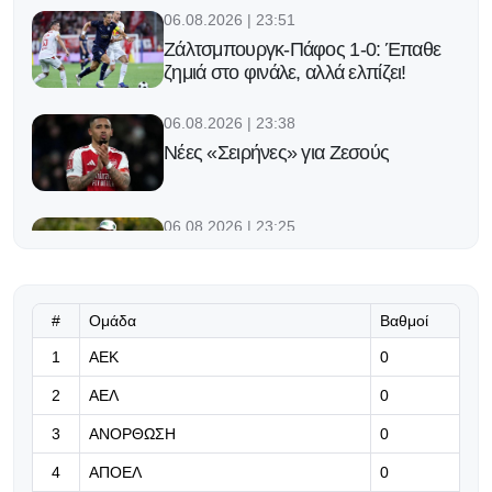
06.08.2026 | 23:51
Ζάλτσμπουργκ-Πάφος 1-0: Έπαθε
ζημιά στο φινάλε, αλλά ελπίζει!
06.08.2026 | 23:38
Νέες «Σειρήνες» για Ζεσούς
06.08.2026 | 23:25
Ο Φορλάν νέος προπονητής της
εθνικής Ουρουγουάης!
#
Ομάδα
Βαθμοί
06.08.2026 | 23:12
1
ΑΕΚ
0
«Μπορούμε να βασιστούμε σε
όλους τους παίκτες μας»
2
ΑΕΛ
0
06.08.2026 | 23:06
3
ΑΝΟΡΘΩΣΗ
0
Έχασε από την Άντερλεχτ ο ΠΑΟΚ,
4
ΑΠΟΕΛ
0
όλα για όλα στο Βέλγιο!