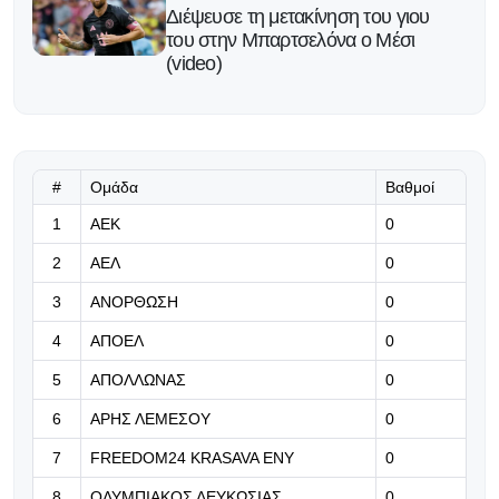
Διέψευσε τη μετακίνηση του γιου
του στην Μπαρτσελόνα ο Μέσι
(video)
07.08.2026 | 18:55
Η εντεκάδα του Καμορανέζι
#
Ομάδα
Βαθμοί
07.08.2026 | 18:44
1
ΑΕΚ
0
Η εντεκάδα της Καρμιώτισσας
2
ΑΕΛ
0
3
ΑΝΟΡΘΩΣΗ
0
07.08.2026 | 18:37
4
ΑΠΟΕΛ
0
Επίσημο: Δανεικός στη Φιορεντίνα
από τη Ρεάλ Μαδρίτης ο
5
ΑΠΟΛΛΩΝΑΣ
0
Μασταντουόνο
6
ΑΡΗΣ ΛΕΜΕΣΟΥ
0
07.08.2026 | 18:24
7
FREEDOM24 KRASAVA ΕΝΥ
0
Οι εξετάσεις του Κονομή!
8
ΟΛΥΜΠΙΑΚΟΣ ΛΕΥΚΩΣΙΑΣ
0