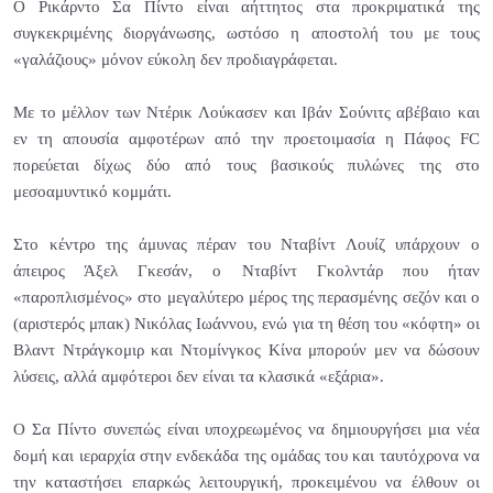
Ο Ρικάρντο Σα Πίντο είναι αήττητος στα προκριματικά της
συγκεκριμένης διοργάνωσης, ωστόσο η αποστολή του με τους
«γαλάζιους» μόνον εύκολη δεν προδιαγράφεται.
Με το μέλλον των Ντέρικ Λούκασεν και Ιβάν Σούνιτς αβέβαιο και
εν τη απουσία αμφοτέρων από την προετοιμασία η Πάφος FC
πορεύεται δίχως δύο από τους βασικούς πυλώνες της στο
μεσοαμυντικό κομμάτι.
Στο κέντρο της άμυνας πέραν του Νταβίντ Λουίζ υπάρχουν ο
άπειρος Άξελ Γκεσάν, ο Νταβίντ Γκολντάρ που ήταν
«παροπλισμένος» στο μεγαλύτερο μέρος της περασμένης σεζόν και ο
(αριστερός μπακ) Νικόλας Ιωάννου, ενώ για τη θέση του «κόφτη» οι
Βλαντ Ντράγκομιρ και Ντομίνγκος Κίνα μπορούν μεν να δώσουν
λύσεις, αλλά αμφότεροι δεν είναι τα κλασικά «εξάρια».
Ο Σα Πίντο συνεπώς είναι υποχρεωμένος να δημιουργήσει μια νέα
δομή και ιεραρχία στην ενδεκάδα της ομάδας του και ταυτόχρονα να
την καταστήσει επαρκώς λειτουργική, προκειμένου να έλθουν οι