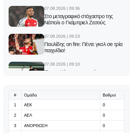
07.08.2026 | 09:36
Στο μεταγραφικό στόχαστρο της
Νάπολι ο Γκάμπριελ Ζεσούς
07.08.2026 | 09:23
Παυλίδης on fire: Πέντε γκολ σe τρία
παιχνίδια!
07.08.2026 | 09:10
Έφερε Κύπρο κι ανακοίνωσε τον
Πέδρο Σάντσο!
07.08.2026 | 08:57
#
Ομάδα
Βαθμοί
«Κάποιοι βιάζονται να ειρωνευτούν
1
ΑΕΚ
0
και ν' απαξιώσουν»
2
ΑΕΛ
0
07.08.2026 | 08:44
3
ΑΝΟΡΘΩΣΗ
0
«Μας δίνει τρομερή αυτοπεποίθηση,