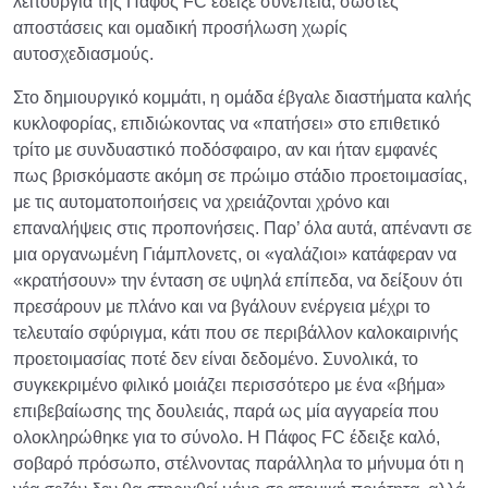
λειτουργία της Πάφος FC έδειξε συνέπεια, σωστές
αποστάσεις και ομαδική προσήλωση χωρίς
αυτοσχεδιασμούς.
Στο δημιουργικό κομμάτι, η ομάδα έβγαλε διαστήματα καλής
κυκλοφορίας, επιδιώκοντας να «πατήσει» στο επιθετικό
τρίτο με συνδυαστικό ποδόσφαιρο, αν και ήταν εμφανές
πως βρισκόμαστε ακόμη σε πρώιμο στάδιο προετοιμασίας,
με τις αυτοματοποιήσεις να χρειάζονται χρόνο και
επαναλήψεις στις προπονήσεις. Παρ’ όλα αυτά, απέναντι σε
μια οργανωμένη Γιάμπλονετς, οι «γαλάζιοι» κατάφεραν να
«κρατήσουν» την ένταση σε υψηλά επίπεδα, να δείξουν ότι
πρεσάρουν με πλάνο και να βγάλουν ενέργεια μέχρι το
τελευταίο σφύριγμα, κάτι που σε περιβάλλον καλοκαιρινής
προετοιμασίας ποτέ δεν είναι δεδομένο. Συνολικά, το
συγκεκριμένο φιλικό μοιάζει περισσότερο με ένα «βήμα»
επιβεβαίωσης της δουλειάς, παρά ως μία αγγαρεία που
ολοκληρώθηκε για το σύνολο. Η Πάφος FC έδειξε καλό,
σοβαρό πρόσωπο, στέλνοντας παράλληλα το μήνυμα ότι η