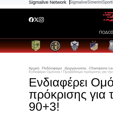
Sigmalive Network
Sigmalive
Simerini
Sport
ΠΟΔΟΣ
Αρχική
Ποδόσφαιρο
Διοργανώσεις
Champions Le
Ενδιαφέρει Ομόνοια / Προβάδισμα πρόκρισης για την
Ενδιαφέρει Ομό
πρόκρισης για 
90+3!