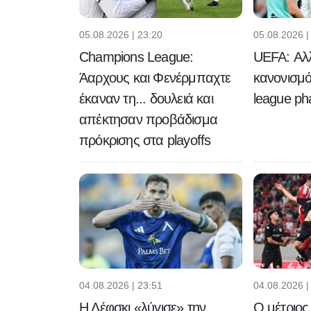
05.08.2026 |
05.08.2026 | 23:20
UEFA: Αλ
Champions League:
κανονισμό 
Άαρχους και Φενέρμπαχτε
league ph
έκαναν τη... δουλειά και
απέκτησαν προβάδισμα
πρόκρισης στα playoffs
04.08.2026 | 23:51
04.08.2026 |
Η Λέφσκι «λύγισε» την
Ο μέτριο