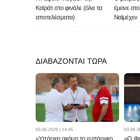
Καϊράτ στο φινάλε (όλα τα
έμεινε στ
αποτελέσματα)
Ναϊμέχεν
ΔΙΑΒΆΖΟΝΤΑΙ ΤΏΡΑ
03.06.2026 | 14:45
03.06.2
«Υπάρχει ακόμη το εμπάργκο
«Ο Φα