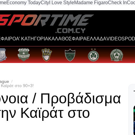
ime
Economy Today
City
I Love Style
Madame Figaro
Check In
Coo
ΦΑΙΡΟ
Α’ ΚΑΤΗΓΟΡΙΑ
ΚΑΛΑΘΟΣΦΑΙΡΑ
ΕΛΛΑΔΑ
VIDEOS
POD
ague
 Καϊράτ στο 90+3!
νοια / Προβάδισμα
την Καϊράτ στο