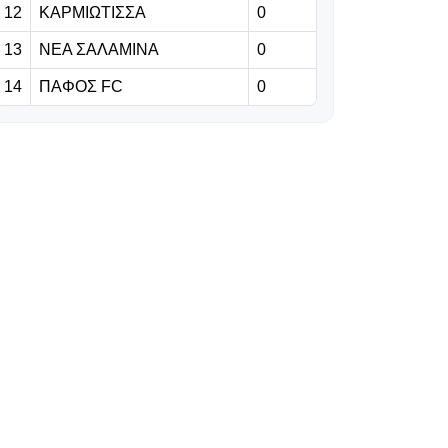
12
ΚΑΡΜΙΩΤΙΣΣΑ
0
στην άμυνα με
Γιούραϊ
13
ΝΕΑ ΣΑΛΑΜΙΝΑ
0
Μπάντελι
14
ΠΑΦΟΣ FC
0
08.08.2026 | 09:56
Η απάντηση της
FIFA για τον
Ινφαντίνο:
«Κατηγορηματικά
αναληθείς
ισχυρισμοί»
08.08.2026 | 09:43
Μόνο
μεταγραφές
πρέπει να κάνει
08.08.2026 | 09:30