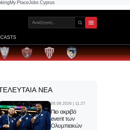
king
My Place
Jobs Cyprus
CASTS
ΤΕΛΕΥΤΑΊΑ ΝΈΑ
08.08.2026 | 11:27
Πιο ακριβό
event των
Ολυμπιακών