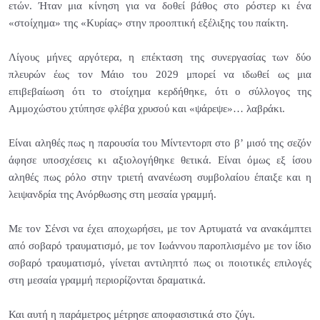
ετών. Ήταν μια κίνηση για να δοθεί βάθος στο ρόστερ κι ένα
«στοίχημα» της «Κυρίας» στην προοπτική εξέλιξης του παίκτη.
Λίγους μήνες αργότερα, η επέκταση της συνεργασίας των δύο
πλευρών έως τον Μάιο του 2029 μπορεί να ιδωθεί ως μια
επιβεβαίωση ότι το στοίχημα κερδήθηκε, ότι ο σύλλογος της
Αμμοχώστου χτύπησε φλέβα χρυσού και «ψάρεψε»… λαβράκι.
Είναι αληθές πως η παρουσία του Μίντεντορπ στο β’ μισό της σεζόν
άφησε υποσχέσεις κι αξιολογήθηκε θετικά. Είναι όμως εξ ίσου
αληθές πως ρόλο στην τριετή ανανέωση συμβολαίου έπαιξε και η
λειψανδρία της Ανόρθωσης στη μεσαία γραμμή.
Με τον Σένσι να έχει αποχωρήσει, με τον Αρτυματά να ανακάμπτει
από σοβαρό τραυματισμό, με τον Ιωάννου παροπλισμένο με τον ίδιο
σοβαρό τραυματισμό, γίνεται αντιληπτό πως οι ποιοτικές επιλογές
στη μεσαία γραμμή περιορίζονται δραματικά.
Και αυτή η παράμετρος μέτρησε αποφασιστικά στο ζύγι.