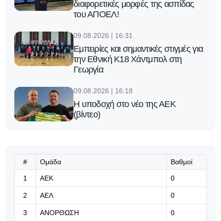
διαφορετικές μορφές της ασπίδας
του ΑΠΟΕΛ!
09.08.2026 | 16:31
Εμπειρίες και σημαντικές στιγμές για
την Εθνική Κ18 Χάντμπολ στη
Γεωργία
09.08.2026 | 16:18
Η υποδοχή στο νέο της ΑΕΚ
(βίντεο)
09.08.2026 | 16:05
Eredivisie: Ποδαρικό με νίκη στο
ντέρμπι η Φέγενορντ
#
Ομάδα
Βαθμοί
1
ΑΕΚ
0
09.08.2026 | 15:52
2
ΑΕΛ
0
Πάλεψε μέχρι τέλους η Εθνική
Παίδων κόντρα στην Ουκρανία
3
ΑΝΟΡΘΩΣΗ
0