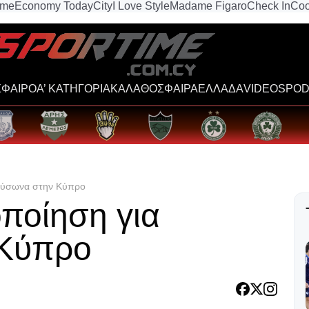
ime
Economy Today
City
I Love Style
Madame Figaro
Check In
Coo
ΦΑΙΡΟ
Α’ ΚΑΤΗΓΟΡΙΑ
ΚΑΛΑΘΟΣΦΑΙΡΑ
ΕΛΛΑΔΑ
VIDEOS
POD
καύσωνα στην Κύπρο
οποίηση για
 Κύπρο