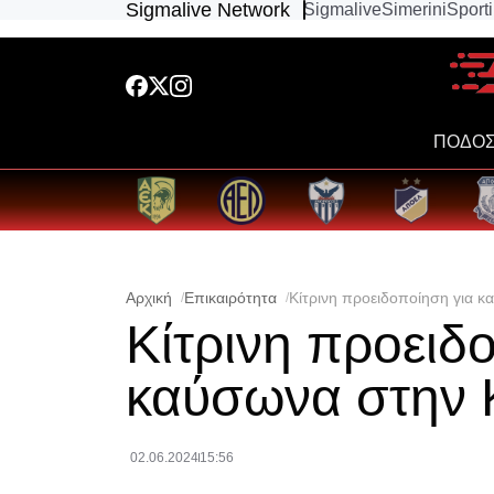
Sigmalive Network
Sigmalive
Simerini
Sport
ΠΟΔΟΣ
Αρχική
Επικαιρότητα
Κίτρινη προειδοποίηση για 
Κίτρινη προειδ
καύσωνα στην
02.06.2024
15:56