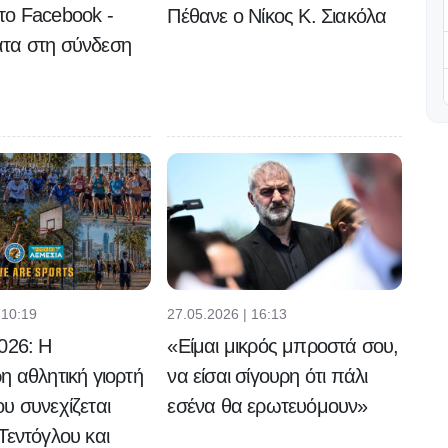
το Facebook -
Πέθανε ο Νίκος Κ. Σιακόλα
τα στη σύνδεση
 10:19
27.05.2026 | 16:13
026: Η
«Eίμαι μικρός μπροστά σου,
η αθλητική γιορτή
να είσαι σίγουρη ότι πάλι
υ συνεχίζεται
εσένα θα ερωτευόμουν»
Τεντόγλου και