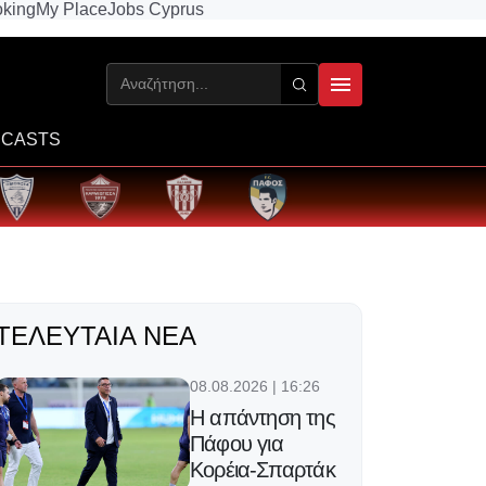
king
My Place
Jobs Cyprus
CASTS
ΤΕΛΕΥΤΑΊΑ ΝΈΑ
08.08.2026 | 16:26
Η απάντηση της
Πάφου για
Κορέια-Σπαρτάκ