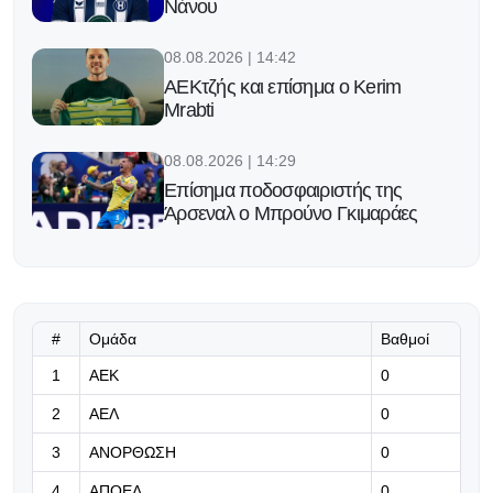
Νάνου
08.08.2026 | 14:42
ΑΕΚτζής και επίσημα ο Kerim
Mrabti
08.08.2026 | 14:29
Επίσημα ποδοσφαιριστής της
Άρσεναλ ο Μπρούνο Γκιμαράες
08.08.2026 | 14:16
Πολύ σημαντική η επιστροφή του
Μπρούνο
#
Ομάδα
Βαθμοί
08.08.2026 | 14:03
1
ΑΕΚ
0
Ο Μουρίνιο τα αλλάζει όλα στη
2
ΑΕΛ
0
Ρεάλ: Οι τρεις κανόνες που έχει
επιβάλει στους παίκτες των
3
ΑΝΟΡΘΩΣΗ
0
Μαδριλένων
4
ΑΠΟΕΛ
0