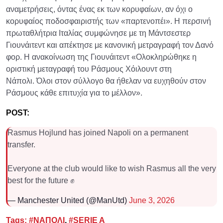
αναμετρήσεις, όντας ένας εκ των κορυφαίων, αν όχι ο
κορυφαίος ποδοσφαιριστής των «παρτενοπέι». Η περσινή
πρωταθλήτρια Ιταλίας συμφώνησε με τη Μάντσεστερ
Γιουνάιτεντ και απέκτησε με κανονική μετραγραφή τον Δανό
φορ. Η ανακοίνωση της Γιουνάιτεντ «Ολοκληρώθηκε η
οριστική μεταγραφή του Ράσμους Χόιλουντ στη
Νάπολι. Όλοι στον σύλλογο θα ήθελαν να ευχηθούν στον
Ράσμους κάθε επιτυχία για το μέλλον».
POST:
Rasmus Hojlund has joined Napoli on a permanent
transfer.
Everyone at the club would like to wish Rasmus all the very
best for the future ✊
— Manchester United (@ManUtd)
June 3, 2026
Tags:
#ΝΑΠΟΛΙ
,
#SERIE A