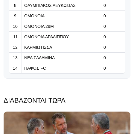
8
ΟΛΥΜΠΙΑΚΟΣ ΛΕΥΚΩΣΙΑΣ
επιστροφής - Καλώς επέστρεψε
0
Ρόνι» (Βίντεο)
9
ΟΜΟΝΟΙΑ
0
07.08.2026 | 21:24
10
ΟΜΟΝΟΙΑ 29Μ
0
Βραβείο ΑΝΘΡΩΠΙΑΣ για τον Τάσο
11
ΟΜΟΝΟΙΑ ΑΡΑΔΙΠΠΟΥ
0
Χατζηγιοβάννη
12
ΚΑΡΜΙΩΤΙΣΣΑ
0
13
ΝΕΑ ΣΑΛΑΜΙΝΑ
0
14
ΠΑΦΟΣ FC
0
ΔΙΑΒΆΖΟΝΤΑΙ ΤΏΡΑ