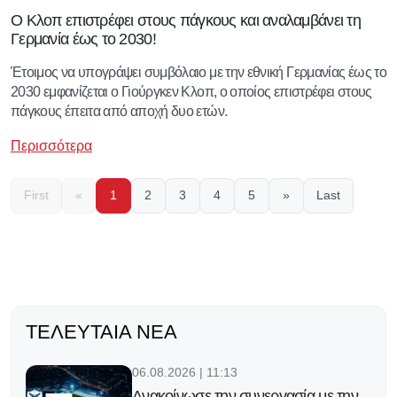
Ο Κλοπ επιστρέφει στους πάγκους και αναλαμβάνει τη
Γερμανία έως το 2030!
Έτοιμος να υπογράψει συμβόλαιο με την εθνική Γερμανίας έως το
2030 εμφανίζεται ο Γιούργκεν Κλοπ, ο οποίος επιστρέφει στους
πάγκους έπειτα από αποχή δυο ετών.
Περισσότερα
First
«
1
2
3
4
5
»
Last
ΤΕΛΕΥΤΑΊΑ ΝΈΑ
06.08.2026 | 11:13
Ανακοίνωσε την συνεργασία με την