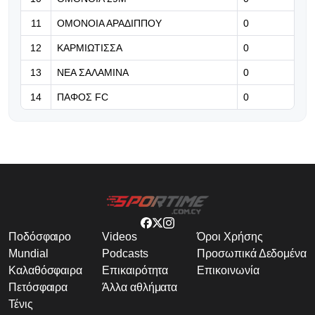
Λιονέλ Μέσι: Δύο γκολ και ιστορικό
ρεκόρ στη νίκη της Ίντερ Μαϊάμι
11
ΟΜΟΝΟΙΑ ΑΡΑΔΙΠΠΟΥ
0
12
ΚΑΡΜΙΩΤΙΣΣΑ
0
13
ΝΕΑ ΣΑΛΑΜΙΝΑ
0
14
ΠΑΦΟΣ FC
0
Ποδόσφαιρο
Videos
Όροι Χρήσης
Mundial
Podcasts
Προσωπικά Δεδομένα
Καλαθόσφαιρα
Επικαιρότητα
Επικοινωνία
Πετόσφαιρα
Άλλα αθλήματα
Τένις