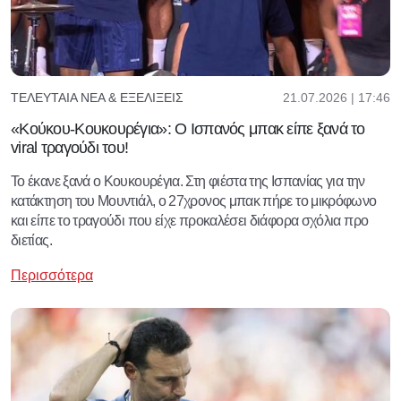
21.07.2026 | 17:46
ΤΕΛΕΥΤΑΊΑ ΝΈΑ & ΕΞΕΛΊΞΕΙΣ
«Κούκου-Κουκουρέγια»: Ο Ισπανός μπακ είπε ξανά το
viral τραγούδι του!
Το έκανε ξανά ο Κουκουρέγια. Στη φιέστα της Ισπανίας για την
κατάκτηση του Μουντιάλ, ο 27χρονος μπακ πήρε το μικρόφωνο
και είπε το τραγούδι που είχε προκαλέσει διάφορα σχόλια προ
διετίας.
Περισσότερα