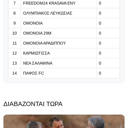
07.08.2026 | 21:37
7
FREEDOM24 KRASAVA ΕΝΥ
0
«Δεν ήταν εύκολος ο δρόμος της
8
ΟΛΥΜΠΙΑΚΟΣ ΛΕΥΚΩΣΙΑΣ
επιστροφής - Καλώς επέστρεψε
0
Ρόνι» (Βίντεο)
9
ΟΜΟΝΟΙΑ
0
07.08.2026 | 21:24
10
ΟΜΟΝΟΙΑ 29Μ
0
Βραβείο ΑΝΘΡΩΠΙΑΣ για τον Τάσο
11
ΟΜΟΝΟΙΑ ΑΡΑΔΙΠΠΟΥ
0
Χατζηγιοβάννη
12
ΚΑΡΜΙΩΤΙΣΣΑ
0
13
ΝΕΑ ΣΑΛΑΜΙΝΑ
0
14
ΠΑΦΟΣ FC
0
ΔΙΑΒΆΖΟΝΤΑΙ ΤΏΡΑ