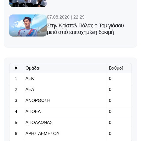
07.08.2026 | 22:29
Στην Κρίσταλ Πάλας ο Τομιγιάσου
μετά από επιτυχημένη δοκιμή
07.08.2026 | 22:16
Υπομονή!
#
Ομάδα
Βαθμοί
07.08.2026 | 22:03
1
ΑΕΚ
0
Η Γαλατασαράι πάει για το
2
ΑΕΛ
0
μεταγραφικό «μπαμ» με Μαρτινέλι
3
ΑΝΟΡΘΩΣΗ
0
07.08.2026 | 21:50
4
ΑΠΟΕΛ
0
«Η Ντόρτμουντ ψάχνει τον διάδοχο
του Αντεγέμι και γλυκοκοιτάζει τον
5
ΑΠΟΛΛΩΝΑΣ
0
Κωνσταντέλια»
6
ΑΡΗΣ ΛΕΜΕΣΟΥ
0