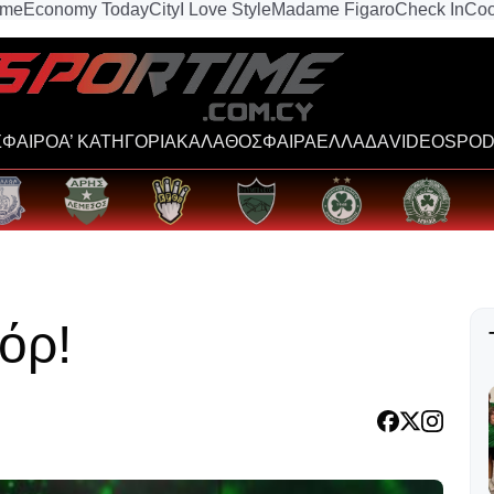
ime
Economy Today
City
I Love Style
Madame Figaro
Check In
Coo
ΦΑΙΡΟ
Α’ ΚΑΤΗΓΟΡΙΑ
ΚΑΛΑΘΟΣΦΑΙΡΑ
ΕΛΛΑΔΑ
VIDEOS
POD
όρ!