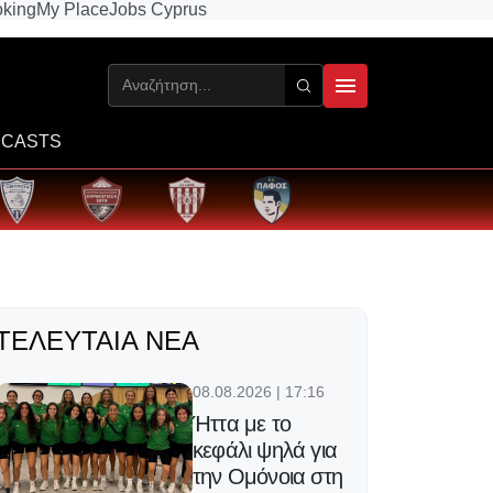
king
My Place
Jobs Cyprus
CASTS
ΤΕΛΕΥΤΑΊΑ ΝΈΑ
08.08.2026 | 17:16
Ήττα με το
κεφάλι ψηλά για
την Ομόνοια στη