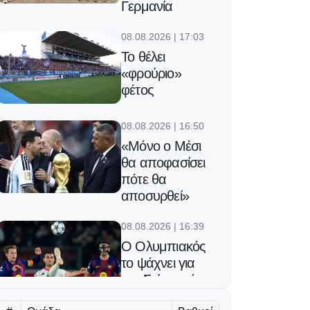
Γερμανία
08.08.2026 | 17:03
Το θέλει
«φρούριο»
φέτος
08.08.2026 | 16:50
«Μόνο ο Μέσι
θα αποφασίσει
πότε θα
αποσυρθεί»
08.08.2026 | 16:39
Ο Ολυμπιακός
το ψάχνει για
τον Σκίρι από
την Αϊντραχτ