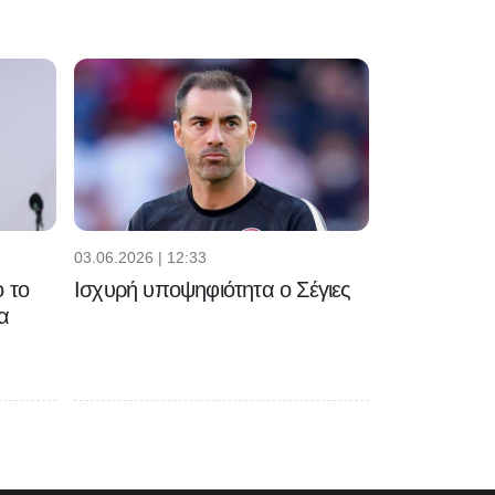
Ακαδημίας…
στην
προετοιμασία
της αντρικής
ομάδας
03.06.2026 | 12:33
 το
Ισχυρή υποψηφιότητα ο Σέγιες
α