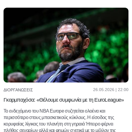
26.05.2026 | 22:00
ΔΙΟΡΓΑΝΏΣΕΙΣ
Γκαρμπαχόσα: «Θέλουμε συμφωνία με τη EuroLeague»
Το ενδεχόμενο του NBA Europe συζητείται ολοένα και
περισσότερο στους μπασκετικούς κύκλους. Η είσοδος της
κορυφαίας λίγικας του πλανήτη στη γηραιά Ήπειρο φέρνει
πλήθος σεναρίων αλλά και φημών σχετικά με το μέλλον της