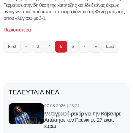
Τερμάτισε στην 5η θέση της κατάταξης και έδειξε ένας άκρως
ανταγωνιστικό πρόσωπο στη σειρά κόντρα στη Φενέρμπαχτσε,
όπου «λύγισε» με 3-1.
Περισσότερα
First
«
3
4
5
6
7
»
Last
ΤΕΛΕΥΤΑΊΑ ΝΈΑ
07.08.2026 | 23:21
Μεταγραφή-ρεκόρ για την Κόβεντρι:
Απέκτησε τον Γιρένκι με 27 εκατ.
ευρώ