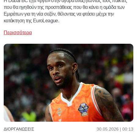
H Dubai BC έχει «βγει» στην αγορά αναζητώντας τους παίκτες
που θα ηγηθούν της προσπάθειας που θα κάνει η ομάδα των
Εμιράτων για τη νέα σεζόν, θέλοντας να φτάσει μέχρι την
κατάκτηση της EuroLeague.
Περισσότερα
30.05.2026 | 00:13
ΔΙΟΡΓΑΝΏΣΕΙΣ