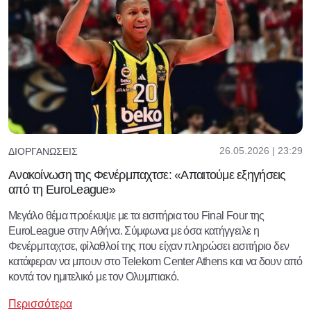
26.05.2026 | 23:29
ΔΙΟΡΓΑΝΏΣΕΙΣ
Ανακοίνωση της Φενέρμπαχτσε: «Απαιτούμε εξηγήσεις
από τη EuroLeague»
Μεγάλο θέμα προέκυψε με τα εισιτήρια του Final Four της
EuroLeague στην Αθήνα. Σύμφωνα με όσα κατήγγειλε η
Φενέρμπαχτσε, φίλαθλοί της που είχαν πληρώσει εισιτήριο δεν
κατάφεραν να μπουν στο Telekom Center Athens και να δουν από
κοντά τον ημιτελικό με τον Ολυμπιακό.
Περισσότερα