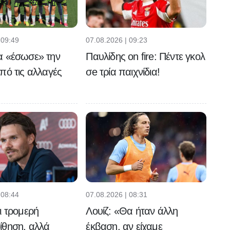
 09:49
07.08.2026 | 09:23
α «έσωσε» την
Παυλίδης on fire: Πέντε γκολ
πό τις αλλαγές
σe τρία παιχνίδια!
 08:44
07.08.2026 | 08:31
ι τρομερή
Λουίζ: «Θα ήταν άλλη
ίθηση, αλλά
έκβαση, αν είχαμε