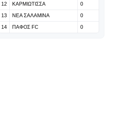
12
ΚΑΡΜΙΩΤΙΣΣΑ
0
ενισχύθηκε με
τον 18χρονο
13
ΝΕΑ ΣΑΛΑΜΙΝΑ
0
Κολομβιανό
14
ΠΑΦΟΣ FC
0
Κρίστιαν
Ορόσκο
07.08.2026 | 10:41
«Πύρρειος
νίκη»: Πέντε
τραυματίες στη
Ζάλτσμπουργκ!
07.08.2026 | 10:28
«Ελπίζουμε σε
οριστική λύση με
Λιασή - Δεν
βλέπω
αντιπολίτευση