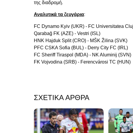
της διαδρομή.
Αναλυτικά τα ζευγάρια
:
FC Dynamo Kyiv (UKR) - FC Universitatea Clu
Qarabağ FK (AZE) - Vestri (ISL)
HNK Hajduk Split (CRO) - MŠK Žilina (SVK)
PFC CSKA Sofia (BUL) - Derry City FC (IRL)
FC Sheriff Tiraspol (MDA) - NK Aluminij (SVN)
FK Vojvodina (SRB) - Ferencvárosi TC (HUN)
ΣΧΕΤΙΚΆ ΆΡΘΡΑ