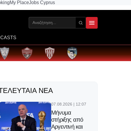
king
My Place
Jobs Cyprus
CASTS
ΤΕΛΕΥΤΑΊΑ ΝΈΑ
07.08.2026 | 12:07
Μήνυμα
στήριξης από
Αργεντινή και