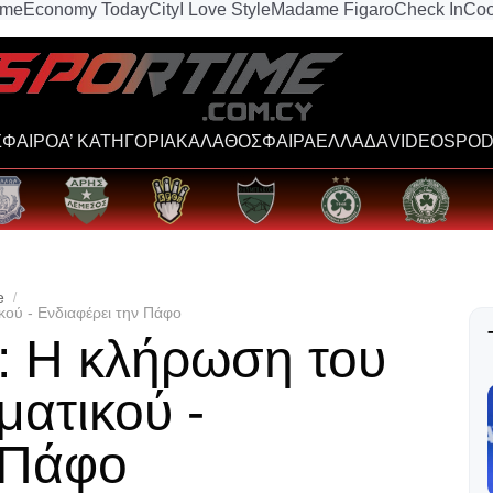
ime
Economy Today
City
I Love Style
Madame Figaro
Check In
Coo
ΦΑΙΡΟ
Α’ ΚΑΤΗΓΟΡΙΑ
ΚΑΛΑΘΟΣΦΑΙΡΑ
ΕΛΛΑΔΑ
VIDEOS
POD
e
ού - Ενδιαφέρει την Πάφο
: Η κλήρωση του
ατικού -
 Πάφο