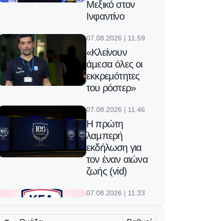
Μεξικό στον
Ινφαντίνο
07.08.2026 | 11:59
«Κλείνουν
άμεσα όλες οι
εκκρεμότητες
του ρόστερ»
07.08.2026 | 11:46
Η πρώτη
λαμπερή
εκδήλωση για
τον έναν αιώνα
ζωής (vid)
07.08.2026 | 11:33
Νότια Κορέα:
Καταγγελίες για