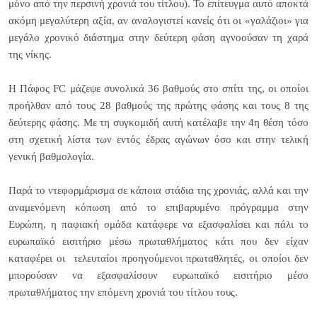
μόνο από την περσινή χρονιά του τίτλου). Το επίτευγμα αυτό αποκτά
ακόμη μεγαλύτερη αξία, αν αναλογιστεί κανείς ότι οι «γαλάζιοι» για
μεγάλο χρονικό διάστημα στην δεύτερη φάση αγνοούσαν τη χαρά
της νίκης.
Η Πάφος FC μάζεψε συνολικά 36 βαθμούς στο σπίτι της, οι οποίοι
προήλθαν από τους 28 βαθμούς της πρώτης φάσης και τους 8 της
δεύτερης φάσης. Με τη συγκομιδή αυτή κατέλαβε την 4η θέση τόσο
στη σχετική λίστα των εντός έδρας αγώνων όσο και στην τελική
γενική βαθμολογία.
Παρά το ντεφορμάρισμα σε κάποια στάδια της χρονιάς, αλλά και την
αναμενόμενη κόπωση από το επιβαρυμένο πρόγραμμα στην
Ευρώπη, η παφιακή ομάδα κατάφερε να εξασφαλίσει και πάλι το
ευρωπαϊκό εισιτήριο μέσω πρωταθλήματος κάτι που δεν είχαν
καταφέρει οι τελευταίοι προηγούμενοι πρωταθλητές, οι οποίοι δεν
μπορούσαν να εξασφαλίσουν ευρωπαϊκό εισιτήριο μέσο
πρωταθλήματος την επόμενη χρονιά του τίτλου τους.