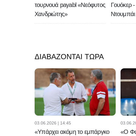
τουρνουά payabl «Νεόφυτος
Γουόκερ -
Χανδριώτης»
Ντουμπάι
ΔΙΑΒΆΖΟΝΤΑΙ ΤΏΡΑ
03.06.2026 | 14:45
03.06.2
«Υπάρχει ακόμη το εμπάργκο
«Ο Φα