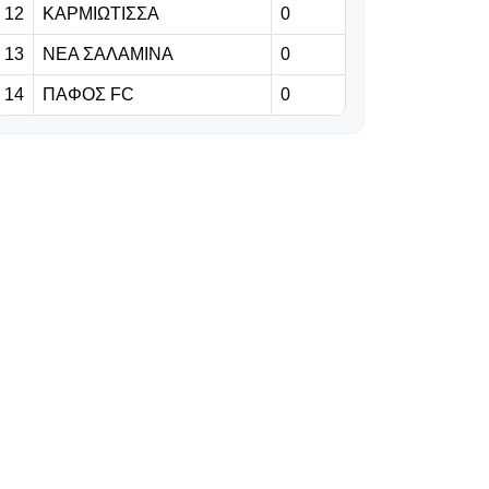
12
ΚΑΡΜΙΩΤΙΣΣΑ
0
την Ομόνοια στη
Γερμανία
13
ΝΕΑ ΣΑΛΑΜΙΝΑ
0
08.08.2026 | 17:03
14
ΠΑΦΟΣ FC
0
Το θέλει
«φρούριο»
φέτος
08.08.2026 | 16:50
«Μόνο ο Μέσι
θα αποφασίσει
πότε θα
αποσυρθεί»
08.08.2026 | 16:39
Ο Ολυμπιακός
το ψάχνει για
τον Σκίρι από