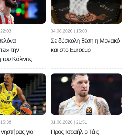
 22:03
04.08.2026 | 15:09
σελόνα
Σε δύσκολη θέση η Μονακό
ει» την
και στο Eurocup
 του Κάλινιτς
 15:38
01.08.2026 | 21:51
μνηστήρας για
Προς Ισραήλ ο Τάις