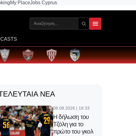
king
My Place
Jobs Cyprus
CASTS
ΤΕΛΕΥΤΑΊΑ ΝΈΑ
08.08.2026 | 18:33
Η δήλωση του
Τζόλη για το
πρώτο του γκολ