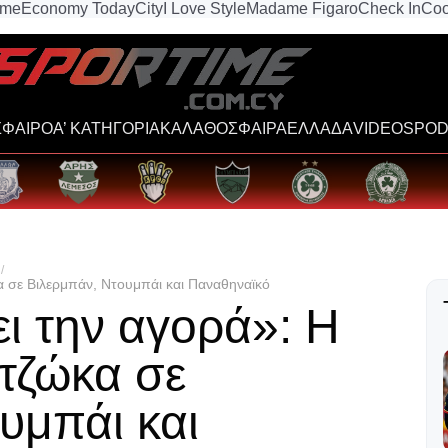
ime
Economy Today
City
I Love Style
Madame Figaro
Check In
Coo
ΦΑΙΡΟ
Α’ ΚΑΤΗΓΟΡΙΑ
ΚΑΛΑΘΟΣΦΑΙΡΑ
ΕΛΛΑΔΑ
VIDEOS
POD
 σε Βιλερμπάν, Ντουμπάι και Παναθηναϊκό
ι την αγορά»: Η
τζώκα σε
υμπάι και