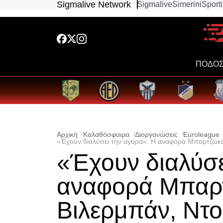
Sigmalive Network
Sigmalive
Simerini
Sport
ΠΟΔΟΣ
Αρχική
Καλαθόσφαιρα
Διοργανώσεις
Euroleague
«Έχουν διαλύσει την αγορά»: Η αναφορά Μπαρτζώκα
«Έχουν διαλύσε
αναφορά Μπαρ
Βιλερμπάν, Ντο