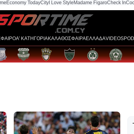
ime
Economy Today
City
I Love Style
Madame Figaro
Check In
Coo
ΦΑΙΡΟ
Α’ ΚΑΤΗΓΟΡΙΑ
ΚΑΛΑΘΟΣΦΑΙΡΑ
ΕΛΛΑΔΑ
VIDEOS
POD