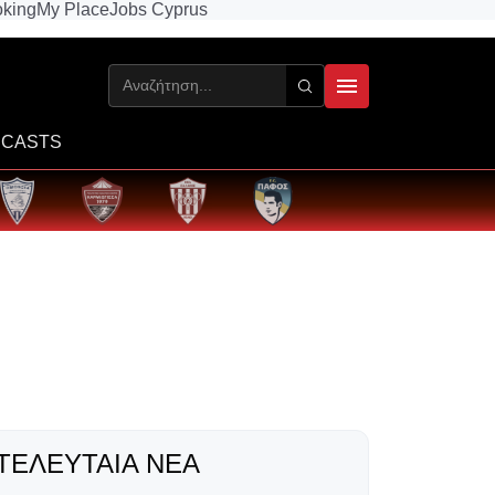
king
My Place
Jobs Cyprus
CASTS
ΤΕΛΕΥΤΑΊΑ ΝΈΑ