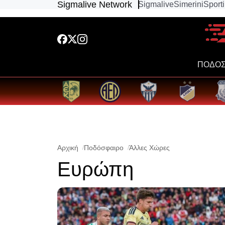
Sigmalive Network
Sigmalive
Simerini
Sport
ΠΟΔΟΣ
Αρχική
Ποδόσφαιρο
Άλλες Χώρες
Ευρώπη