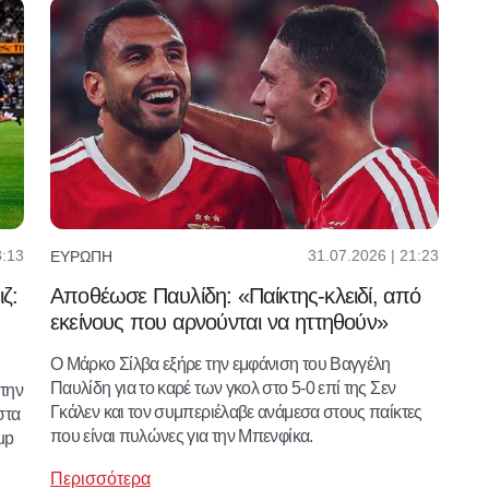
8:13
31.07.2026 | 21:23
ΕΥΡΏΠΗ
ζ:
Αποθέωσε Παυλίδη: «Παίκτης-κλειδί, από
εκείνους που αρνούνται να ηττηθούν»
Ο Μάρκο Σίλβα εξήρε την εμφάνιση του Βαγγέλη
Παυλίδη για το καρέ των γκολ στο 5-0 επί της Σεν
 την
Γκάλεν και τον συμπεριέλαβε ανάμεσα στους παίκτες
στα
που είναι πυλώνες για την Μπενφίκα.
up
Περισσότερα