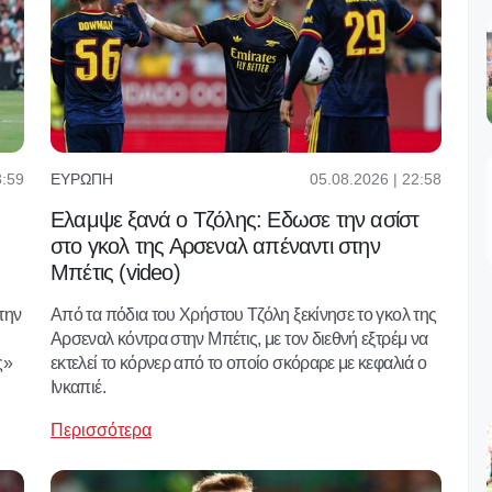
3:59
05.08.2026 | 22:58
ΕΥΡΏΠΗ
Ελαμψε ξανά ο Τζόλης: Εδωσε την ασίστ
στο γκολ της Αρσεναλ απέναντι στην
Μπέτις (video)
την
Από τα πόδια του Χρήστου Τζόλη ξεκίνησε το γκολ της
Αρσεναλ κόντρα στην Μπέτις, με τον διεθνή εξτρέμ να
ς»
εκτελεί το κόρνερ από το οποίο σκόραρε με κεφαλιά ο
Ινκαπιέ.
Περισσότερα