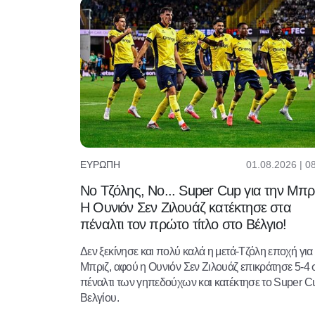
01.08.2026 | 0
ΕΥΡΏΠΗ
No Τζόλης, No... Super Cup για την Μπρι
Η Ουνιόν Σεν Ζιλουάζ κατέκτησε στα
πέναλτι τον πρώτο τίτλο στο Βέλγιο!
Δεν ξεκίνησε και πολύ καλά η μετά-Τζόλη εποχή για
Μπριζ, αφού η Ουνιόν Σεν Ζιλουάζ επικράτησε 5-4 
πέναλτι των γηπεδούχων και κατέκτησε το Super C
Βελγίου.