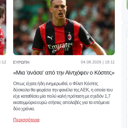
8:12
04.08.2026 | 18:11
ΕΥΡΏΠΗ
«Μια 'ανάσα' από την Αϊντχόφεν ο Κόστιτς»
Οπως είχατε ήδη ενημερωθεί, ο Φίλιπ Κόστιτς
δύσκολα θα φορέσει την φανέλα της ΑΕΚ, η οποία του
είχε καταθέσει μία πολύ καλή πρόταση με σχεδόν 1,7
εκατομμύρια ευρώ ετήσιες απολαβές για τα επόμενα
δύο χρόνια.
Περισσότερα