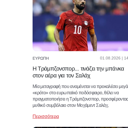
01.08.2026 | 1
ΕΥΡΏΠΗ
Η Τράμπζονσπορ... τινάζει την μπάνκα
στον αέρα για τον Σαλάχ
Μία μεταγραφή που αναμένεται να προκαλέσει μεγ
«κρότο» στο ευρωπαϊκό ποδόσφαιρο, θέλει να
πραγματοποιήσει η Τράμπζονσπορ, προσφέροντα
μυθικό συμβόλαιο στον Μοχάμεντ Σαλάχ.
Περισσότερα