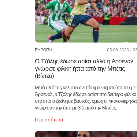
05.08.2026 | 2
ΕΥΡΏΠΗ
Ο Τζόλης έδωσε ασίστ αλλά η Άρσεναλ
γνώρισε φιλική ήττα από την Μπέτις
(Βίντεο)
Μετά από το γκολ στο ανεπίσημο ντεμπούτο του με 
Άρσεναλ, ο Τζόλης έδωσε ασίστ στο δεύτερο φιλικό
στο οποίο ξεκίνησε βασικός, όμως οι «κανονιέρηδε
γνώρισαν την ήττα με 3-1 από την Μπέτις.
Περισσότερα