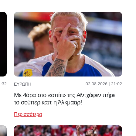
2:32
02.08.2026 | 21:02
ΕΥΡΏΠΗ
Με 4άρα στο «σπίτι» της Αϊντχόφεν πήρε
το σούπερ καπ η Άλκμααρ!
Περισσότερα