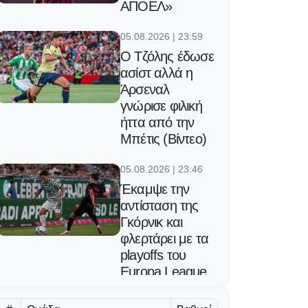
ΑΠΟΕΛ»
05.08.2026 | 23:59
Ο Τζόλης έδωσε
ασίστ αλλά η
Άρσεναλ
γνώρισε φιλική
ήττα από την
Μπέτις (Βίντεο)
05.08.2026 | 23:46
Έκαμψε την
αντίσταση της
Γκόρνικ και
φλερτάρει με τα
playoffs του
Europa League
η Φερεντσβάρος