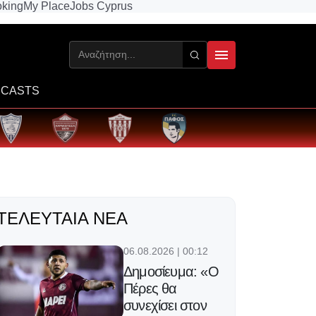
king
My Place
Jobs Cyprus
CASTS
ΤΕΛΕΥΤΑΊΑ ΝΈΑ
06.08.2026 | 00:12
Δημοσίευμα: «Ο
Πέρες θα
συνεχίσει στον