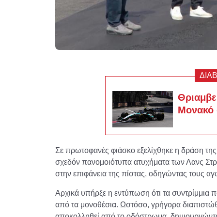
ΔΙΑ
Θριαμβευ
Μονακό 
Σε πρωτοφανές φιάσκο εξελίχθηκε η δράση τη
σχεδόν πανομοιότυπα ατυχήματα των Λανς Στ
στην επιφάνεια της πίστας, οδηγώντας τους αγ
Αρχικά υπήρξε η εντύπωση ότι τα συντρίμμια 
από τα μονοθέσια. Ωστόσο, γρήγορα διαπιστώθη
αποκολληθεί από το οδόστρωμα, δημιουργώντα