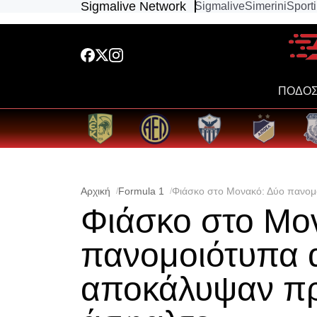
Sigmalive Network
Sigmalive
Simerini
Sport
ΠΟΔΟΣ
Αρχική
Formula 1
Φιάσκο στο Μονακό: Δύο πανο
Φιάσκο στο Μο
πανομοιότυπα 
αποκάλυψαν π