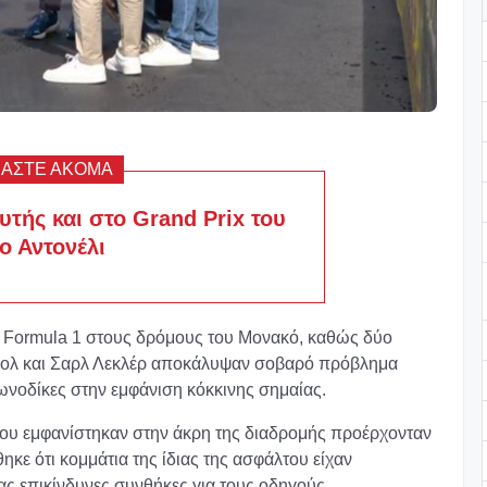
ΒΑΣΤΕ ΑΚΟΜΑ
τής και στο Grand Prix του
ο Αντονέλι
ς Formula 1 στους δρόμους του Μονακό, καθώς δύο
ρολ και Σαρλ Λεκλέρ αποκάλυψαν σοβαρό πρόβλημα
ωνοδίκες στην εμφάνιση κόκκινης σημαίας.
που εμφανίστηκαν στην άκρη της διαδρομής προέρχονταν
κε ότι κομμάτια της ίδιας της ασφάλτου είχαν
ς επικίνδυνες συνθήκες για τους οδηγούς.