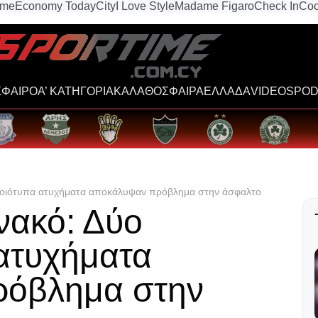
ime
Economy Today
City
I Love Style
Madame Figaro
Check In
Coo
ΦΑΙΡΟ
Α’ ΚΑΤΗΓΟΡΙΑ
ΚΑΛΑΘΟΣΦΑΙΡΑ
ΕΛΛΑΔΑ
VIDEOS
POD
μοιότυπα ατυχήματα αποκάλυψαν πρόβλημα στην άσφαλτο
νακό: Δύο
ατυχήματα
ρόβλημα στην