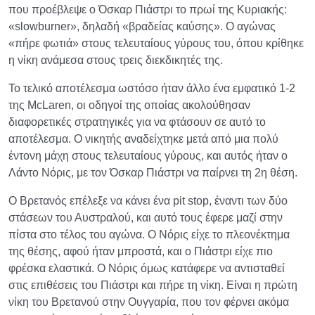
που προέβλεψε ο Όσκαρ Πιάστρι το πρωί της Κυριακής:
«slowburner», δηλαδή «βραδείας καύσης». Ο αγώνας
«πήρε φωτιά» στους τελευταίους γύρους του, όπου κρίθηκε
η νίκη ανάμεσα στους τρεις διεκδικητές της.
Το τελικό αποτέλεσμα ωστόσο ήταν άλλο ένα εμφατικό 1-2
της McLaren, οι οδηγοί της οποίας ακολούθησαν
διαφορετικές στρατηγικές για να φτάσουν σε αυτό το
αποτέλεσμα. Ο νικητής αναδείχτηκε μετά από μια πολύ
έντονη μάχη στους τελευταίους γύρους, και αυτός ήταν ο
Λάντο Νόρις, με τον Όσκαρ Πιάστρι να παίρνει τη 2η θέση.
Ο Βρετανός επέλεξε να κάνει ένα pit stop, έναντι των δύο
στάσεων του Αυστραλού, και αυτό τους έφερε μαζί στην
πίστα στο τέλος του αγώνα. Ο Νόρις είχε το πλεονέκτημα
της θέσης, αφού ήταν μπροστά, και ο Πιάστρι είχε πιο
φρέσκα ελαστικά. Ο Νόρις όμως κατάφερε να αντισταθεί
στις επιθέσεις του Πιάστρι και πήρε τη νίκη. Είναι η πρώτη
νίκη του Βρετανού στην Ουγγαρία, που τον φέρνει ακόμα