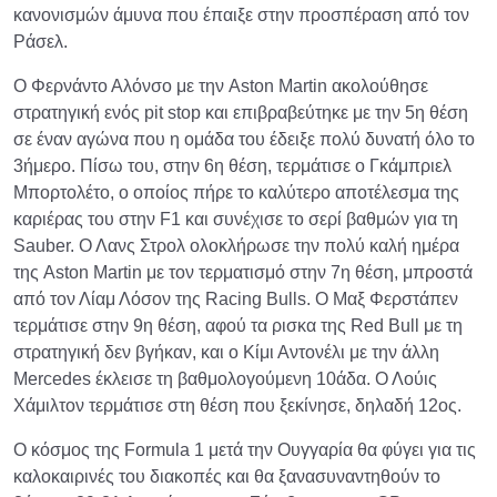
κανονισμών άμυνα που έπαιξε στην προσπέραση από τον
Ράσελ.
Ο Φερνάντο Αλόνσο με την Aston Martin ακολούθησε
στρατηγική ενός pit stop και επιβραβεύτηκε με την 5η θέση
σε έναν αγώνα που η ομάδα του έδειξε πολύ δυνατή όλο το
3ήμερο. Πίσω του, στην 6η θέση, τερμάτισε ο Γκάμπριελ
Μπορτολέτο, ο οποίος πήρε το καλύτερο αποτέλεσμα της
καριέρας του στην F1 και συνέχισε το σερί βαθμών για τη
Sauber. Ο Λανς Στρολ ολοκλήρωσε την πολύ καλή ημέρα
της Aston Martin με τον τερματισμό στην 7η θέση, μπροστά
από τον Λίαμ Λόσον της Racing Bulls. Ο Μαξ Φερστάπεν
τερμάτισε στην 9η θέση, αφού τα ρισκα της Red Bull με τη
στρατηγική δεν βγήκαν, και ο Κίμι Αντονέλι με την άλλη
Mercedes έκλεισε τη βαθμολογούμενη 10άδα. Ο Λούις
Χάμιλτον τερμάτισε στη θέση που ξεκίνησε, δηλαδή 12ος.
Ο κόσμος της Formula 1 μετά την Ουγγαρία θα φύγει για τις
καλοκαιρινές του διακοπές και θα ξανασυναντηθούν το