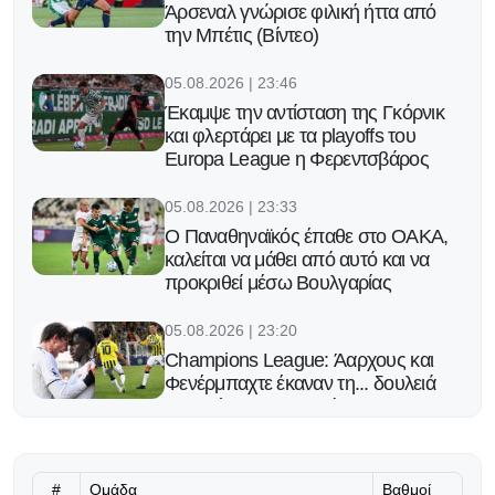
Άρσεναλ γνώρισε φιλική ήττα από
την Μπέτις (Βίντεο)
05.08.2026 | 23:46
Έκαμψε την αντίσταση της Γκόρνικ
και φλερτάρει με τα playoffs του
Europa League η Φερεντσβάρος
05.08.2026 | 23:33
Ο Παναθηναϊκός έπαθε στο ΟΑΚΑ,
καλείται να μάθει από αυτό και να
προκριθεί μέσω Βουλγαρίας
05.08.2026 | 23:20
Champions League: Άαρχους και
Φενέρμπαχτε έκαναν τη... δουλειά
και απέκτησαν προβάδισμα
πρόκρισης στα playoffs
05.08.2026 | 23:10
#
Ομάδα
Βαθμοί