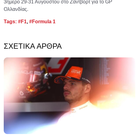
3ήμερο 29-31 Αυγούστου στο Ζάντβορτ για το GP
Ολλανδίας.
Tags:
#F1
,
#Formula 1
ΣΧΕΤΙΚΆ ΆΡΘΡΑ