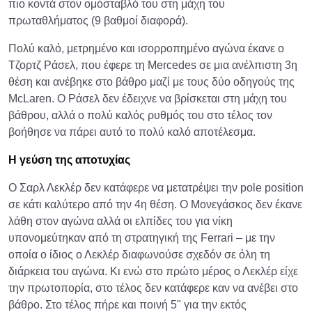
πιο κοντά στον ομόσταβλό του στη μάχη του
πρωταθλήματος (9 βαθμοί διαφορά).
Πολύ καλό, μετρημένο και ισορροπημένο αγώνα έκανε ο
Τζορτζ Ράσελ, που έφερε τη Mercedes σε μια ανέλπιστη 3η
θέση και ανέβηκε στο βάθρο μαζί με τους δύο οδηγούς της
McLaren. Ο Ράσελ δεν έδειχνε να βρίσκεται στη μάχη του
βάθρου, αλλά ο πολύ καλός ρυθμός του στο τέλος τον
βοήθησε να πάρει αυτό το πολύ καλό αποτέλεσμα.
Η γεύση της αποτυχίας
Ο Σαρλ Λεκλέρ δεν κατάφερε να μετατρέψει την pole position
σε κάτι καλύτερο από την 4η θέση. Ο Μονεγάσκος δεν έκανε
λάθη στον αγώνα αλλά οι ελπίδες του για νίκη
υπονομεύτηκαν από τη στρατηγική της Ferrari – με την
οποία ο ίδιος ο Λεκλέρ διαφωνούσε σχεδόν σε όλη τη
διάρκεια του αγώνα. Κι ενώ στο πρώτο μέρος ο Λεκλέρ είχε
την πρωτοπορία, στο τέλος δεν κατάφερε καν να ανέβει στο
βάθρο. Στο τέλος πήρε και ποινή 5" για την εκτός