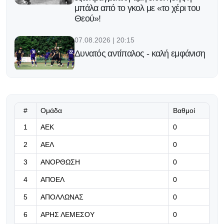
μπάλα από το γκολ με «το χέρι του
Θεού»!
07.08.2026 | 20:15
Δυνατός αντίπαλος - καλή εμφάνιση
07.08.2026 | 20:02
Η Λίβερπουλ βρήκε τρόπο να νιώθει
πως ο Ντιόγο Ζότα θα είναι πάντοτε
#
Ομάδα
Βαθμοί
κοντά της...
1
ΑΕΚ
0
07.08.2026 | 19:52
2
ΑΕΛ
0
«Γίνε ασπίδα του Φοίνικα» (Βίντεο)
3
ΑΝΟΡΘΩΣΗ
0
4
ΑΠΟΕΛ
0
07.08.2026 | 19:45
5
ΑΠΟΛΛΩΝΑΣ
0
Σπουδαία μεταγραφή για τον
ΑΠΟΕΛ στο φούτσαλ
6
ΑΡΗΣ ΛΕΜΕΣΟΥ
0