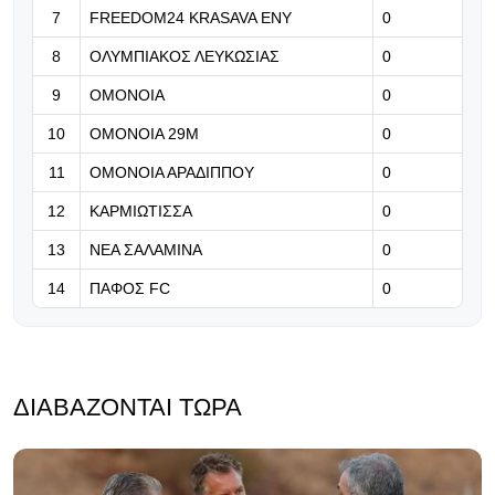
7
FREEDOM24 KRASAVA ΕΝΥ
0
07.08.2026 | 19:32
8
ΟΛΥΜΠΙΑΚΟΣ ΛΕΥΚΩΣΙΑΣ
Ισπανική άφιξη για το κέντρο της
0
άμυνας!
9
ΟΜΟΝΟΙΑ
0
07.08.2026 | 19:21
10
ΟΜΟΝΟΙΑ 29Μ
0
Η Μάντεστερ Σίτι προχωράει με την
11
ΟΜΟΝΟΙΑ ΑΡΑΔΙΠΠΟΥ
0
απόκτηση του Ρούλι από τη
Μαρσέιγ
12
ΚΑΡΜΙΩΤΙΣΣΑ
0
13
ΝΕΑ ΣΑΛΑΜΙΝΑ
0
14
ΠΑΦΟΣ FC
0
ΔΙΑΒΆΖΟΝΤΑΙ ΤΏΡΑ