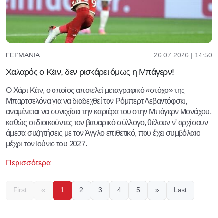
26.07.2026 | 14:50
ΓΕΡΜΑΝΊΑ
Χαλαρός ο Κέιν, δεν ρισκάρει όμως η Μπάγερν!
Ο Χάρι Κέιν, ο οποίος αποτελεί μεταγραφικό «στόχο» της
Μπαρτσελόνα για να διαδεχθεί τον Ρόμπερτ Λεβαντόφσκι,
αναμένεται να συνεχίσει την καριέρα του στην Μπάγερν Μονάχου,
καθώς οι διοικούντες τον βαυαρικό σύλλογο, θέλουν ν' αρχίσουν
άμεσα συζητήσεις με τον Άγγλο επιθετικό, που έχει συμβόλαιο
μέχρι τον Ιούνιο του 2027.
Περισσότερα
First
«
1
2
3
4
5
»
Last