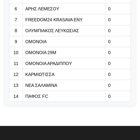
Ετοιμάζει πρόταση €30 εκατ. για τον
6
ΑΡΗΣ ΛΕΜΕΣΟΥ
0
Ρομέρο (pic)
7
FREEDOM24 KRASAVA ΕΝΥ
0
06.08.2026 | 19:10
8
ΟΛΥΜΠΙΑΚΟΣ ΛΕΥΚΩΣΙΑΣ
0
Τα πρώτα κλικς από τη «Ρεντ
9
ΟΜΟΝΟΙΑ
0
Μπουλ Αρένα»!
10
ΟΜΟΝΟΙΑ 29Μ
0
11
ΟΜΟΝΟΙΑ ΑΡΑΔΙΠΠΟΥ
0
12
ΚΑΡΜΙΩΤΙΣΣΑ
0
13
ΝΕΑ ΣΑΛΑΜΙΝΑ
0
14
ΠΑΦΟΣ FC
0