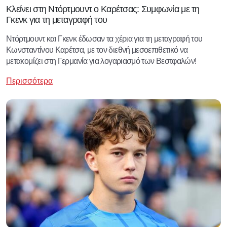
Κλείνει στη Ντόρτμουντ ο Καρέτσας: Συμφωνία με τη
Γκενκ για τη μεταγραφή του
Ντόρτμουντ και Γκενκ έδωσαν τα χέρια για τη μεταγραφή του
Κωνσταντίνου Καρέτσα, με τον διεθνή μεσοεπιθετικό να
μετακομίζει στη Γερμανία για λογαριασμό των Βεστφαλών!
Περισσότερα