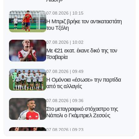
07.08.2026 | 10:15
H Μπριζ βρήκε τον αντικαταστάτη
του Τζόλη
07.08.2026 | 10:02
Με €21 εκατ. έκανε δικό της τον
Τσαβαρία
07.08.2026 | 09:49
Η Ομόνοια «έσωσε» την παρτίδα
από τις αλλαγές
07.08.2026 | 09:36
Στο μεταγραφικό στόχαστρο της
Νάπολι ο Γκάμπριελ Ζεσούς
07.08.2026 | 09:23
Παυλίδης on fire: Πέντε γκολ σe τρία