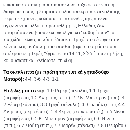
ευκαιρία σε παίκτρια παραπάνω να αυξήσει εκ νέου τη
διαφορά, όμως η Σταματοπούλου απέκρουσε πέναλτι της
Ρέμερ. Ο χρόνος κυλούσε, οι Ισπανίδες άρχισαν να
αγχώνονται, αλλά οι πρωταθλήτριες Ελλάδας δεν
μπορούσαν να βρουν ένα γκολ για να "καθαρίσουν" το
παιχνίδι. Τελικά, τη λύση έδωσε η Τριχά, που έφυγε στην
κόντρα και, με διπλή προσπάθεια (αφού το πρώτο σουτ
απέκρουσε η Τερέ), "έγραψε" το 14-11, 2΄25΄΄ πριν τη λήξη,
και ουσιαστικά "κλείδωσε" τη νίκη.
Τα οκτάλεπτα (με πρώτη την τυπικά γηπεδούχο
Ματαρό):
4-4, 3-6, 4-3, 1-1
Η εξέλιξη του σκορ:
1-0 Ρέμερ (πέναλτι), 1-1 Τριχά
(περιφέρεια), 1-2 Αντριους (π.π.), 2-2 Κ. Μπερτράν (π.π.), 3-
2 Ρέμερ (κόντρα), 3-3 Τριχά (πέναλτι), 4-3 Γκιράλ (π.π.), 4-4
Αντριους (περιφέρεια), 5-4 Κερνς (φουνταριστός), 5-5 Νϊνου
(περιφέρεια), 6-5 Κ. Μπερτράν (περιφέρεια), 6-6 Νίνου
(π.π.), 6-7 Σιούτη (π.π.), 7-7 Μορέλ (πέναλτι), 7-8 Πλευρίτου