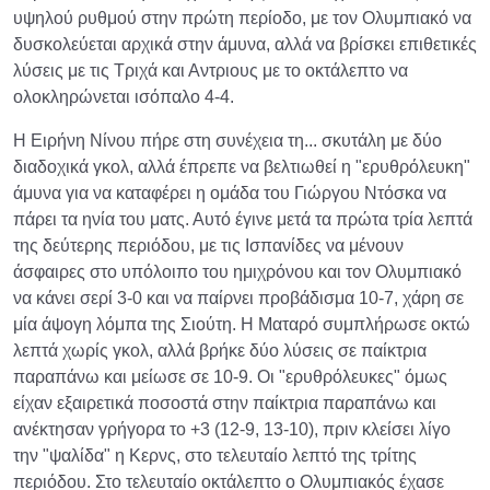
υψηλού ρυθμού στην πρώτη περίοδο, με τον Ολυμπιακό να
δυσκολεύεται αρχικά στην άμυνα, αλλά να βρίσκει επιθετικές
λύσεις με τις Τριχά και Αντριους με το οκτάλεπτο να
ολοκληρώνεται ισόπαλο 4-4.
Η Ειρήνη Νίνου πήρε στη συνέχεια τη... σκυτάλη με δύο
διαδοχικά γκολ, αλλά έπρεπε να βελτιωθεί η "ερυθρόλευκη"
άμυνα για να καταφέρει η ομάδα του Γιώργου Ντόσκα να
πάρει τα ηνία του ματς. Αυτό έγινε μετά τα πρώτα τρία λεπτά
της δεύτερης περιόδου, με τις Ισπανίδες να μένουν
άσφαιρες στο υπόλοιπο του ημιχρόνου και τον Ολυμπιακό
να κάνει σερί 3-0 και να παίρνει προβάδισμα 10-7, χάρη σε
μία άψογη λόμπα της Σιούτη. Η Ματαρό συμπλήρωσε οκτώ
λεπτά χωρίς γκολ, αλλά βρήκε δύο λύσεις σε παίκτρια
παραπάνω και μείωσε σε 10-9. Οι "ερυθρόλευκες" όμως
είχαν εξαιρετικά ποσοστά στην παίκτρια παραπάνω και
ανέκτησαν γρήγορα το +3 (12-9, 13-10), πριν κλείσει λίγο
την "ψαλίδα" η Κερνς, στο τελευταίο λεπτό της τρίτης
περιόδου. Στο τελευταίο οκτάλεπτο ο Ολυμπιακός έχασε