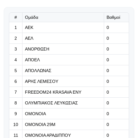
παιχνίδια!
#
Ομάδα
Βαθμοί
07.08.2026 | 09:10
1
ΑΕΚ
Έφερε Κύπρο κι ανακοίνωσε τον
0
Πέδρο Σάντσο!
2
ΑΕΛ
0
07.08.2026 | 08:57
3
ΑΝΟΡΘΩΣΗ
0
«Κάποιοι βιάζονται να ειρωνευτούν
4
ΑΠΟΕΛ
0
και ν' απαξιώσουν»
5
ΑΠΟΛΛΩΝΑΣ
0
07.08.2026 | 08:44
6
ΑΡΗΣ ΛΕΜΕΣΟΥ
0
«Μας δίνει τρομερή αυτοπεποίθηση,
αλλά ξέρουμε τι μας περιμένει στην
7
FREEDOM24 KRASAVA ΕΝΥ
0
Κύπρο...»
8
ΟΛΥΜΠΙΑΚΟΣ ΛΕΥΚΩΣΙΑΣ
0
07.08.2026 | 08:31
9
ΟΜΟΝΟΙΑ
0
Λουίζ: «Θα ήταν άλλη έκβαση, αν
10
ΟΜΟΝΟΙΑ 29Μ
0
είχαμε προηγηθεί»
11
ΟΜΟΝΟΙΑ ΑΡΑΔΙΠΠΟΥ
0