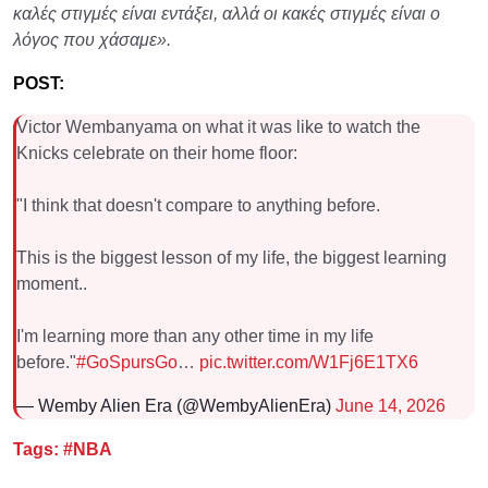
καλές στιγμές είναι εντάξει, αλλά οι κακές στιγμές είναι ο
λόγος που χάσαμε».
POST:
Victor Wembanyama on what it was like to watch the
Knicks celebrate on their home floor:
"I think that doesn't compare to anything before.
This is the biggest lesson of my life, the biggest learning
moment..
I'm learning more than any other time in my life
before."
#GoSpursGo
…
pic.twitter.com/W1Fj6E1TX6
— Wemby Alien Era (@WembyAlienEra)
June 14, 2026
Tags:
#NBA