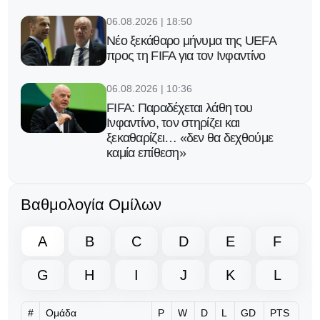
06.08.2026 | 18:50
Νέο ξεκάθαρο μήνυμα της UEFA
προς τη FIFA για τον Ινφαντίνο
06.08.2026 | 10:36
FIFA: Παραδέχεται λάθη του
Ινφαντίνο, τον στηρίζει και
ξεκαθαρίζει… «δεν θα δεχθούμε
καμία επίθεση»
06.08.2026 | 08:39
Βαθμολογία Ομίλων
Ο Ινφαντίνο υπόσχεται τον τελικό
του Μundial 2030 στο Μαρόκο για
να πάρει δημόσια στήριξη!
A
B
C
D
E
F
05.08.2026 | 17:32
G
H
I
J
K
L
Eπίθεση Φίγκο κατά του Ινφαντίνο:
«Πρέπει να παραιτηθείς για να
σωθεί το ποδόσφαιρο»
#
Ομάδα
P
W
D
L
GD
PTS