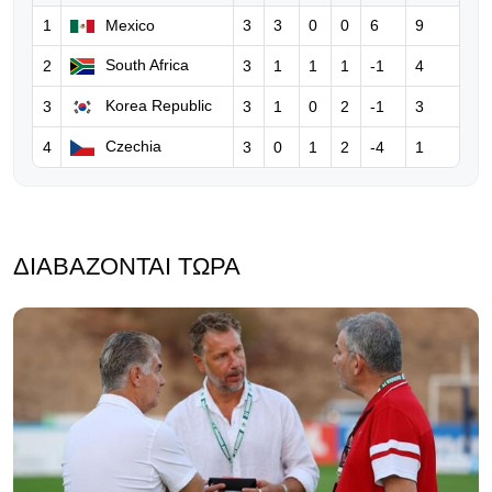
1
Mexico
3
3
0
0
6
9
04.08.2026 | 13:12
«Έπρεπε να σε σκοτώσουν» -
South Africa
2
3
1
1
1
-1
4
Σοκάρουν οι απειλές στον Μπόρχα
Korea Republic
3
3
1
0
2
-1
3
Ιγκλέσιας!
Czechia
4
3
0
1
2
-4
1
04.08.2026 | 09:44
New York Post: Ο Ινφαντίνο
παρακαλεί τον Τραμπ για να σώσει
τη θέση του!
ΔΙΑΒΆΖΟΝΤΑΙ ΤΏΡΑ
03.08.2026 | 15:13
Η Αγγλία αποσύρει τη στήριξή της
στον Ινφαντίνο