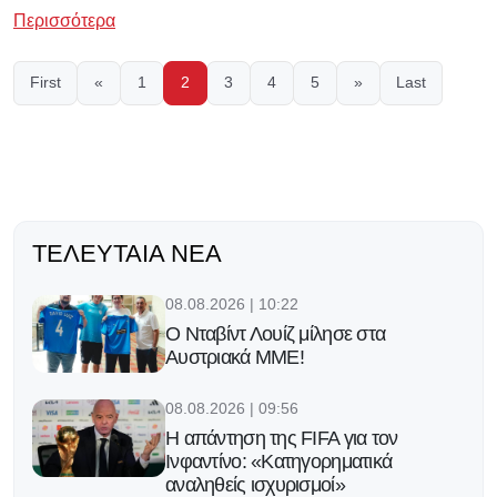
Περισσότερα
First
«
1
2
3
4
5
»
Last
ΤΕΛΕΥΤΑΊΑ ΝΈΑ
08.08.2026 | 10:22
Ο Νταβίντ Λουίζ μίλησε στα
Αυστριακά ΜΜΕ!
08.08.2026 | 09:56
Η απάντηση της FIFA για τον
Ινφαντίνο: «Κατηγορηματικά
αναληθείς ισχυρισμοί»