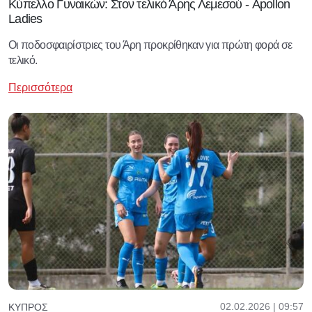
Κύπελλο Γυναικών: Στον τελικό Άρης Λεμεσού - Apollon
Ladies
Οι ποδοσφαιρίστριες του Άρη προκρίθηκαν για πρώτη φορά σε
τελικό.
Περισσότερα
02.02.2026 | 09:57
ΚΎΠΡΟΣ