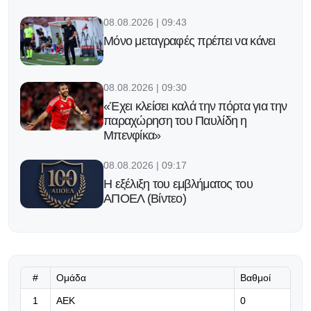
08.08.2026 | 09:43
Μόνο μεταγραφές πρέπει να κάνει
08.08.2026 | 09:30
«Έχει κλείσει καλά την πόρτα για την
παραχώρηση του Παυλίδη η
Μπενφίκα»
08.08.2026 | 09:17
Η εξέλιξη του εμβλήματος του
ΑΠΟΕΛ (Βίντεο)
08.08.2026 | 09:05
Ηττήθηκε από την Γκοφ η Σάκκαρη
και αποκλείστηκε στο Τορόντο
#
Ομάδα
Βαθμοί
08.08.2026 | 08:52
1
ΑΕΚ
0