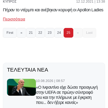
12.12.2021 | 13:38
ΚΎΠΡΟΣ
Πήραν το ντέρμπι και ανέβηκαν κορυφή οι Apollon Ladies
Περισσότερα
First
«
21
22
23
24
25
»
Last
ΤΕΛΕΥΤΑΊΑ ΝΈΑ
10.08.2026 | 08:57
«Ο Ινφαντίνο είχε δώσει προαγωγή
στην UEFA σε πρώην σύντροφό
του και την πλήρωνε με έγκριση
που... δεν ήξερε κανείς»