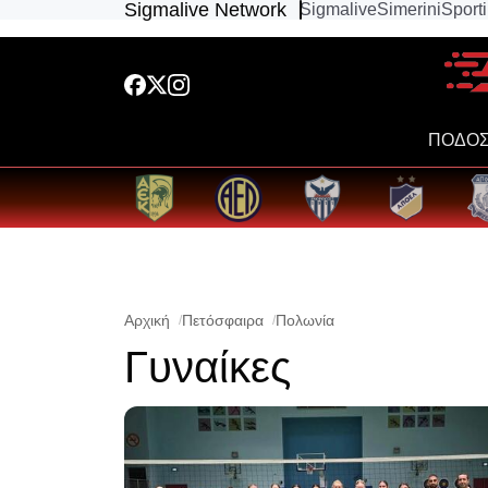
Sigmalive Network
Sigmalive
Simerini
Sport
ΠΟΔΟΣ
Αρχική
Πετόσφαιρα
Πολωνία
Γυναίκες