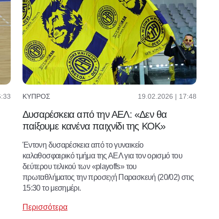
6:33
19.02.2026 | 17:48
ΚΎΠΡΟΣ
Δυσαρέσκεια από την ΑΕΛ: «Δεν θα
παίξουμε κανένα παιχνίδι της ΚΟΚ»
Έντονη δυσαρέσκεια από το γυναικείο
καλαθοσφαιρικό τμήμα της ΑΕΛ για τον ορισμό του
δεύτερου τελικού των «playoffs» του
πρωταθλήματος την προσεχή Παρασκευή (20/02) στις
15:30 το μεσημέρι.
Περισσότερα