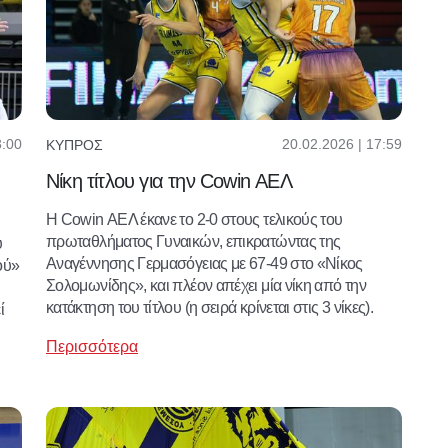
3:00
20.02.2026 | 17:59
ΚΎΠΡΟΣ
Νίκη τίτλου για την Cowin ΑΕΛ
Η Cowin ΑΕΛ έκανε το 2-0 στους τελικούς του
πρωταθλήματος Γυναικών, επικρατώντας της
ύ
Αναγέννησης Γερμασόγειας με 67-49 στο «Νίκος
ού»
Σολομωνίδης», και πλέον απέχει μία νίκη από την
κατάκτηση του τίτλου (η σειρά κρίνεται στις 3 νίκες).
ί
Περισσότερα