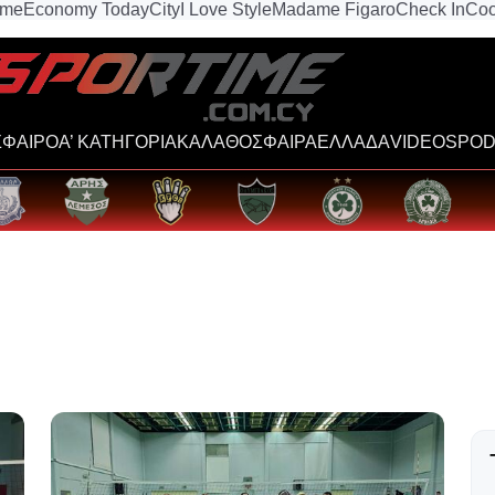
ime
Economy Today
City
I Love Style
Madame Figaro
Check In
Coo
ΦΑΙΡΟ
Α’ ΚΑΤΗΓΟΡΙΑ
ΚΑΛΑΘΟΣΦΑΙΡΑ
ΕΛΛΑΔΑ
VIDEOS
POD