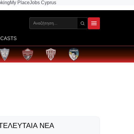
king
My Place
Jobs Cyprus
CASTS
ΤΕΛΕΥΤΑΊΑ ΝΈΑ