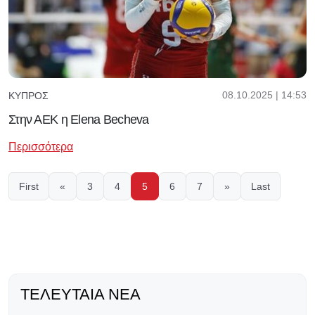
08.10.2025 | 14:53
ΚΎΠΡΟΣ
Στην ΑΕΚ η Elena Becheva
Περισσότερα
First
«
3
4
5
6
7
»
Last
ΤΕΛΕΥΤΑΊΑ ΝΈΑ