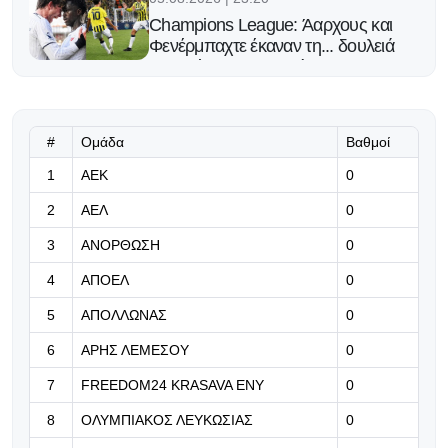
Champions League: Άαρχους και
Φενέρμπαχτε έκαναν τη... δουλειά
και απέκτησαν προβάδισμα
πρόκρισης στα playoffs
05.08.2026 | 23:10
#
Ομάδα
Βαθμοί
Πειστική εικόνα, πολύτιμο
1
ΑΕΚ
0
προβάδισμα
2
ΑΕΛ
0
05.08.2026 | 22:58
3
ΑΝΟΡΘΩΣΗ
0
Ελαμψε ξανά ο Τζόλης: Εδωσε την
ασίστ στο γκολ της Αρσεναλ
4
ΑΠΟΕΛ
0
απέναντι στην Μπέτις (video)
5
ΑΠΟΛΛΩΝΑΣ
0
05.08.2026 | 22:45
6
ΑΡΗΣ ΛΕΜΕΣΟΥ
0
«Παιξαμε με θάρρος, όμως η
πρόκριση παραμένει ανοιχτή»
7
FREEDOM24 KRASAVA ΕΝΥ
0
8
ΟΛΥΜΠΙΑΚΟΣ ΛΕΥΚΩΣΙΑΣ
0
05.08.2026 | 22:37