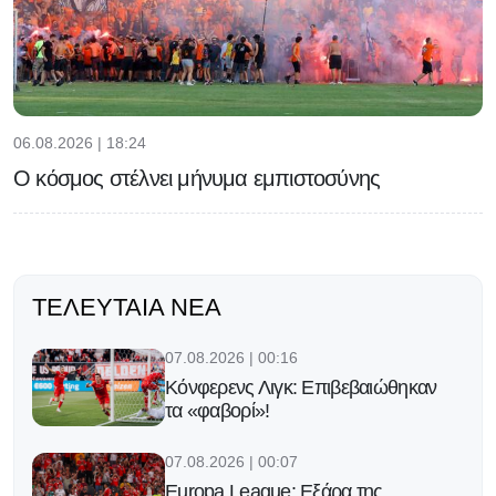
06.08.2026 | 18:24
Ο κόσμος στέλνει μήνυμα εμπιστοσύνης
ΤΕΛΕΥΤΑΊΑ ΝΈΑ
07.08.2026 | 00:16
Κόνφερενς Λιγκ: Επιβεβαιώθηκαν
τα «φαβορί»!
07.08.2026 | 00:07
Europa League: Εξάρα της