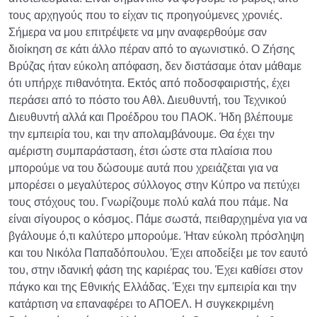
τους αρχηγούς που το είχαν τις προηγούμενες χρονιές.
Σήμερα να μου επιτρέψετε να μην αναφερθούμε σαν
διοίκηση σε κάτι άλλο πέραν από το αγωνιστικό. Ο Ζήσης
Βρύζας ήταν εύκολη απόφαση, δεν διστάσαμε όταν μάθαμε
ότι υπήρχε πιθανότητα. Εκτός από ποδοσφαιριστής, έχει
περάσει από το πόστο του Αθλ. Διευθυντή, του Τεχνικού
Διευθυντή αλλά και Προέδρου του ΠΑΟΚ. Ήδη βλέπουμε
την εμπειρία του, και την απολαμβάνουμε. Θα έχει την
αμέριστη συμπαράσταση, έτσι ώστε στα πλαίσια που
μπορούμε να του δώσουμε αυτά που χρειάζεται για να
μπορέσει ο μεγαλύτερος σύλλογος στην Κύπρο να πετύχει
τους στόχους του. Γνωρίζουμε πολύ καλά που πάμε. Να
είναι σίγουρος ο κόσμος. Πάμε σωστά, πειθαρχημένα για να
βγάλουμε ό,τι καλύτερο μπορούμε. Ήταν εύκολη πρόσληψη
και του Νικόλα Παπαδόπουλου. Έχει αποδείξει με τον εαυτό
του, στην ιδανική φάση της καριέρας του. Έχει καθίσει στον
πάγκο και της Εθνικής Ελλάδας. Έχει την εμπειρία και την
κατάρτιση να επαναφέρει το ΑΠΟΕΛ. Η συγκεκριμένη