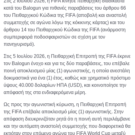
Στις 2 Ιουλίου 2026, η FIFA κίνησε πειθαρχική διαδικασία
κατά του Balogun για πιθανές παραβάσεις του άρθρου 66
του Πειθαρχικού Κώδικα της FIFA (αποβολή και αναστολή
συμμετοχής σε αγώνα λόγω της κόκκινης κάρτας) και του
άρθρου 14 του Πειθαρχικού Κώδικα της FIFA (ανάρμοστη
συμπεριφορά ποδοσφαιριστών σε σχέση με τον
πανηγυρισμό).
Στις 5 Ιουλίου 2026, η Πειθαρχική Επιτροπή της FIFA έκρινε
τον Balogun ένοχο και για τις δύο παραβάσεις, του επέβαλε
ποινή αποκλεισμού μίας (1) αγωνιστικής, η οποία ανεστάλη
δοκιμαστικά για ένα (1) έτος, καθώς και χρηματικό πρόστιμο
ύψους 40.000 δολαρίων ΗΠΑ (USD), και κοινοποίησε την
απόφασή της στα ενδιαφερόμενα μέρη.
Ως προς την αγωνιστική κύρωση, η Πειθαρχική Επιτροπή
της FIFA επέβαλε αποκλεισμό μίας (1) αγωνιστικής. Στην
απόφαση διευκρινιζόταν ρητά ότι η ποινή αυτή περιλάμβανε
και την αυτόματη αναστολή συμμετοχής που διαφορετικά θα
εκτιόταν στον επόμενο αγώνα του FIFA World Cup μεταξύ