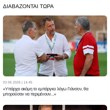
ΔΙΑΒΆΖΟΝΤΑΙ ΤΏΡΑ
05.08.2026 | 17:32
Eπίθεση Φίγκο κατά του Ινφαντίνο:
«Πρέπει να παραιτηθείς για να
σωθεί το ποδόσφαιρο»
03.06.2026 | 14:45
«Υπάρχει ακόμη το εμπάργκο λόγω Γιάνσον, θα
μπορούσαν να περιμένουν...»