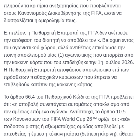
πληρούν τα κριτήρια ανεξαρτησίας που προβλέπονται
στους Κανονισμούς Διακυβέρνησης της FIFA, ώστε να
διασφαλίζεται η αμεροληψία τους.
Επιπλέον, η Πειθαρχική Επιτροπή της FIFA δεν ανέτρεψε
την απόφαση του διαιτητή να αποβάλει τον κ. Balogun εντός
του αγωνιστικού χώρου, αλλά αντιθέτως επικύρωσε την
ποινή αποκλεισμού μίας (1) αγωνιστικής που απορρέει από
την κόκκινη κάρτα που του επιδείχθηκε την 1η Ιουλίου 2026.
Η Πειθαρχική Επιτροπή αποφάσισε αποκλειστικά επί των
πρόσθετων πειθαρχικών κυρώσεων που έπρεπε να
επιβληθούν κατόπιν της κόκκινης κάρτας.
Το άρθρο 66.4 του Πειθαρχικού Κώδικα της FIFA προβλέπει
ότι: «η αποβολή συνεπάγεται αυτομάτως αποκλεισμό από
τον αμέσως επόμενο αγώνα». Αντίστοιχα, το άρθρο 10.5
των Κανονισμών του FIFA World Cup 26™ ορίζει ότι: «εάν
ποδοσφαιριστής ή αξιωματούχος ομάδας αποβληθεί με
απευθείας ή έμμεση κόκκινη κάρτα (δεύτερη κίτρινη), τίθεται