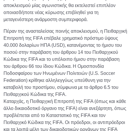
αποκλεισμού μίας αγωνιστικής θα εκτελεστεί επιπλέον
οποιασδήποτε νέας κύρωσης επιβληθεί για τη
μεταγενέστερη ανάρμοστη συμπεριφορά.
Πέραν της ανασταλείσας ποινής αποκλεισμού, η Πειθαρχική
Επιτροπή της FIFA επέβαλε χρηματικό πρόστιμο ύψους
40.000 δολαρίων ΗΠΑ (USD), κατανέμοντας το ήμισυ του
ποσού στην παράβαση του άρθρου 14 του Πειθαρχικού
Κώδικα της FIFA και το υπόλοιπο ήμισυ στην παράβαση
του άρθρου 66 του ίδιου Κώδικα. Η Ομοσπονδία
Ποδοσφαίρου των Ηνωμένων Πολιτειών (U.S. Soccer
Federation) κρίθηκε αλληλεγγύως υπεύθυνη για την
καταβολή του προστίμου, σύμφωνα με το άρθρο 6.5 του
Πειθαρχικού Κώδικα της FIFA.
Καταρχάς, η Πειθαρχική Επιτροπή της FIFA (όπως και κάθε
άλλο δικαιοδοτικό όργανο της FIFA) είναι ανεξάρτητη, όπως
προβλέπεται από το Καταστατικό της FIFA και τον
Πειθαρχικό Κώδικα της FIFA. Οι πρόεδροι, οι αντιπρόεδροι
και τα λοιπά μέλη των δικαιοδοτικών οργάνων της FIFA