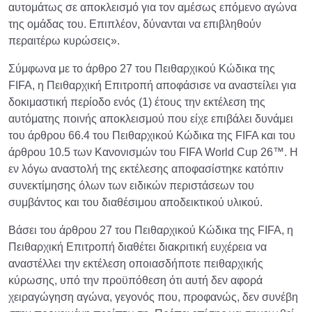
αυτομάτως σε αποκλεισμό για τον αμέσως επόμενο αγώνα
της ομάδας του. Επιπλέον, δύνανται να επιβληθούν
περαιτέρω κυρώσεις».
Σύμφωνα με το άρθρο 27 του Πειθαρχικού Κώδικα της
FIFA, η Πειθαρχική Επιτροπή αποφάσισε να αναστείλει για
δοκιμαστική περίοδο ενός (1) έτους την εκτέλεση της
αυτόματης ποινής αποκλεισμού που είχε επιβάλει δυνάμει
του άρθρου 66.4 του Πειθαρχικού Κώδικα της FIFA και του
άρθρου 10.5 των Κανονισμών του FIFA World Cup 26™. Η
εν λόγω αναστολή της εκτέλεσης αποφασίστηκε κατόπιν
συνεκτίμησης όλων των ειδικών περιστάσεων του
συμβάντος και του διαθέσιμου αποδεικτικού υλικού.
Βάσει του άρθρου 27 του Πειθαρχικού Κώδικα της FIFA, η
Πειθαρχική Επιτροπή διαθέτει διακριτική ευχέρεια να
αναστέλλει την εκτέλεση οποιασδήποτε πειθαρχικής
κύρωσης, υπό την προϋπόθεση ότι αυτή δεν αφορά
χειραγώγηση αγώνα, γεγονός που, προφανώς, δεν συνέβη