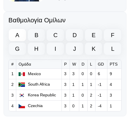
06.08.2026 | 20:13
Ο Γκάβι κράτησε την υπόσχεσή του
Βαθμολογία Ομίλων
μετά την κατάκτηση του Μουντιάλ!
A
B
C
D
E
F
06.08.2026 | 18:50
Νέο ξεκάθαρο μήνυμα της UEFA
G
H
I
J
K
L
προς τη FIFA για τον Ινφαντίνο
#
Ομάδα
P
W
D
L
GD
PTS
06.08.2026 | 10:36
FIFA: Παραδέχεται λάθη του
1
Mexico
3
3
0
0
6
9
Ινφαντίνο, τον στηρίζει και
South Africa
2
3
1
1
1
-1
4
ξεκαθαρίζει… «δεν θα δεχθούμε
καμία επίθεση»
Korea Republic
3
3
1
0
2
-1
3
06.08.2026 | 08:39
Czechia
4
3
0
1
2
-4
1
Ο Ινφαντίνο υπόσχεται τον τελικό
του Μundial 2030 στο Μαρόκο για
να πάρει δημόσια στήριξη!