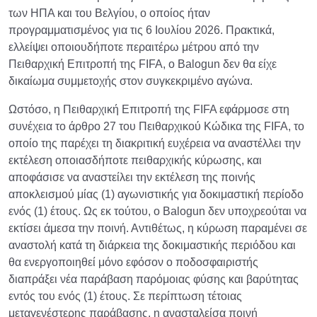
των ΗΠΑ και του Βελγίου, ο οποίος ήταν
προγραμματισμένος για τις 6 Ιουλίου 2026. Πρακτικά,
ελλείψει οποιουδήποτε περαιτέρω μέτρου από την
Πειθαρχική Επιτροπή της FIFA, ο Balogun δεν θα είχε
δικαίωμα συμμετοχής στον συγκεκριμένο αγώνα.
Ωστόσο, η Πειθαρχική Επιτροπή της FIFA εφάρμοσε στη
συνέχεια το άρθρο 27 του Πειθαρχικού Κώδικα της FIFA, το
οποίο της παρέχει τη διακριτική ευχέρεια να αναστέλλει την
εκτέλεση οποιασδήποτε πειθαρχικής κύρωσης, και
αποφάσισε να αναστείλει την εκτέλεση της ποινής
αποκλεισμού μίας (1) αγωνιστικής για δοκιμαστική περίοδο
ενός (1) έτους. Ως εκ τούτου, ο Balogun δεν υποχρεούται να
εκτίσει άμεσα την ποινή. Αντιθέτως, η κύρωση παραμένει σε
αναστολή κατά τη διάρκεια της δοκιμαστικής περιόδου και
θα ενεργοποιηθεί μόνο εφόσον ο ποδοσφαιριστής
διαπράξει νέα παράβαση παρόμοιας φύσης και βαρύτητας
εντός του ενός (1) έτους. Σε περίπτωση τέτοιας
μεταγενέστερης παράβασης, η ανασταλείσα ποινή