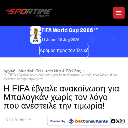
TM
FIFA World Cup 2026
11 June - 19 July 2026
Δρόμος προς τον Τελικό
Αρχική
Mundial
Τελευταία Νέα & Εξελίξεις
Η FIFA έβγαλε ανακοίνωση για Μπαλογκάν χωρίς τον λόγο που
ανέστειλε την τιμωρία!
Η FIFA έβγαλε ανακοίνωση για
Μπαλογκάν χωρίς τον λόγο
που ανέστειλε την τιμωρία!
07.07.2026
09:26