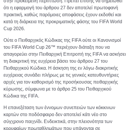
στην προκειμένη περίπτωση. Πρέπει επίσης να σημειωθεί
ότι η εφαρμογή του άρθρου 27 δεν αποτελεί πρωτοφανή
πρακτική, καθώς παρόμοιες αποφάσεις έχουν εκδοθεί και
κατά τη διάρκεια της προκριματικής φάσης του FIFA World
Cup 2026.
Ούτε ο Πειθαρχικός Κώδικας της FIFA ούτε οι Κανονισμοί
του FIFA World Cup 26™ περιέχουν διάταξη που να
απαγορεύει στην Πειθαρχική Επιτροπή της FIFA να ασκήσει
τη διακριτική της ευχέρεια βάσει του άρθρου 27 του
Πειθαρχικού Κώδικα. Η άσκηση της εν λόγω διακριτικής
ευχέρειας συνάδει πλήρως με τις γενικές κατευθυντήριες
αρχές για τον καθορισμό της προσήκουσας πειθαρχικής
κύρωσης, σύμφωνα με το άρθρο 25 του Πειθαρχικού
Κώδικα της FIFA.
Η επανεξέταση των έννομων συνεπειών των κόκκινων
καρτών στο ποδόσφαιρο δεν αποτελεί κάτι νέο στο
σύγχρονο παιχνίδι. Ενδεικτικά, στην πλειονότητα των
κορυφαίων πρωταθλημάτων που υπάγονται σε