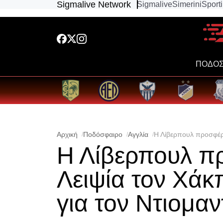
Sigmalive Network
Sigmalive
Simerini
Sport
ΠΟΔΟΣ
Αρχική
Ποδόσφαιρο
Αγγλία
Η Λίβερπουλ προσφέρε
Η Λίβερπουλ π
Λειψία τον Χάκ
για τον Ντιομαν