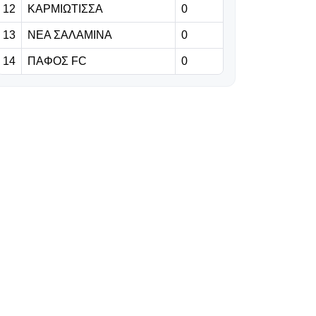
12
ΚΑΡΜΙΩΤΙΣΣΑ
0
07.08.2026 | 08:44
«Μας δίνει
13
ΝΕΑ ΣΑΛΑΜΙΝΑ
0
τρομερή
14
ΠΑΦΟΣ FC
0
αυτοπεποίθηση,
αλλά ξέρουμε τι
μας περιμένει
στην Κύπρο...»
07.08.2026 | 08:31
Λουίζ: «Θα ήταν
άλλη έκβαση, αν
είχαμε
προηγηθεί»
07.08.2026 | 08:18
«Γκρέμισαν» τη
Φλωρεντία στην
υποδοχή του