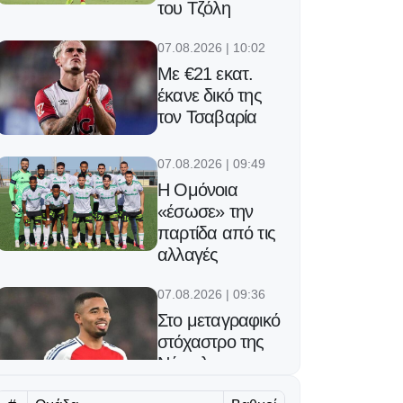
του Τζόλη
07.08.2026 | 10:02
Με €21 εκατ.
έκανε δικό της
τον Τσαβαρία
07.08.2026 | 09:49
Η Ομόνοια
«έσωσε» την
παρτίδα από τις
αλλαγές
07.08.2026 | 09:36
Στο μεταγραφικό
στόχαστρο της
Νάπολι ο
Γκάμπριελ