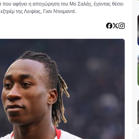
νό που αφήνει η αποχώρηση του Μο Σαλάχ, έχοντας θέσει
ξτρέμ της Λειψίας, Γιαν Ντιομαντέ.