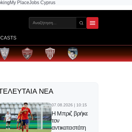
king
My Place
Jobs Cyprus
CASTS
ΤΕΛΕΥΤΑΊΑ ΝΈΑ
07.08.2026 | 10:15
H Μπριζ βρήκε
τον
αντικαταστάτη