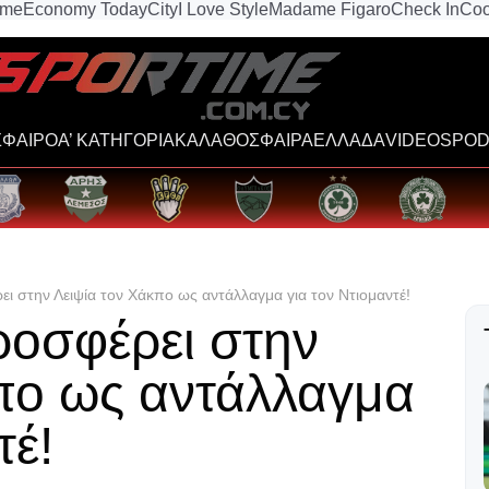
ime
Economy Today
City
I Love Style
Madame Figaro
Check In
Coo
ΦΑΙΡΟ
Α’ ΚΑΤΗΓΟΡΙΑ
ΚΑΛΑΘΟΣΦΑΙΡΑ
ΕΛΛΑΔΑ
VIDEOS
POD
ι στην Λειψία τον Χάκπο ως αντάλλαγμα για τον Ντιομαντέ!
ροσφέρει στην
πο ως αντάλλαγμα
τέ!