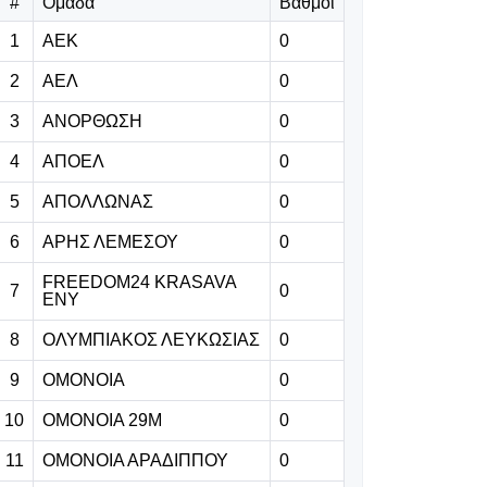
Ζεσούς
#
Ομάδα
Βαθμοί
1
ΑΕΚ
0
07.08.2026 | 09:23
2
ΑΕΛ
Παυλίδης on
0
fire: Πέντε γκολ
3
ΑΝΟΡΘΩΣΗ
0
σe τρία
παιχνίδια!
4
ΑΠΟΕΛ
0
5
ΑΠΟΛΛΩΝΑΣ
0
07.08.2026 | 09:10
Έφερε Κύπρο κι
6
ΑΡΗΣ ΛΕΜΕΣΟΥ
0
ανακοίνωσε τον
FREEDOM24 KRASAVA
7
Πέδρο Σάντσο!
0
ΕΝΥ
8
ΟΛΥΜΠΙΑΚΟΣ ΛΕΥΚΩΣΙΑΣ
0
07.08.2026 | 08:57
«Κάποιοι
9
ΟΜΟΝΟΙΑ
0
βιάζονται να
10
ΟΜΟΝΟΙΑ 29Μ
0
ειρωνευτούν και
ν' απαξιώσουν»
11
ΟΜΟΝΟΙΑ ΑΡΑΔΙΠΠΟΥ
0